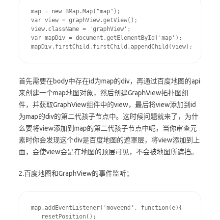
map = new BMap.Map("map");

var view = graphView.getView();

view.className = 'graphView';

var mapDiv = document.getElementById('map');

mapDiv.firstChild.firstChild.appendChild(view);
首先需要在body中存在id为map的div，再通过百度地图的api
来创建一个map地图对象，然后创建
GraphView
拓扑图组
件，并获取GraphView组件中的view，最后将view添加到id
为map的div的第二代孩子节点中。这时候问题就来了，为什
么要将view添加到map的第二代孩子节点中呢，当你审查元
素时你会发现这个div是百度地图的遮罩层，将view添加到上
面，会使view会是在地图的顶层可见，不会被地图所遮挡。
2.百度地图和GraphView的事件监听；
map.addEventListener('moveend', function(e){

   resetPosition();
