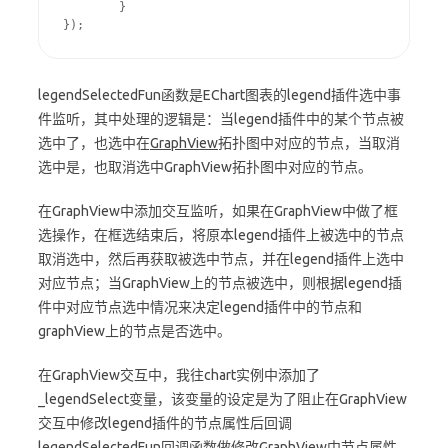
	}

});
legendSelectedFun函数是EChart图表的legend插件选中事
件监听，其中处理的逻辑是：当legend插件中的某个节点被
选中了，也选中在
GraphView
拓扑图中对应的节点，当取消
选中是，也取消选中GraphView拓扑图中对应的节点。
在GraphView中添加交互监听，如果在GraphView中做了框
选操作，在框选结束后，将原本legend插件上被选中的节点
取消选中，然后再获取被选中节点，并在legend插件上选中
对应节点；当GraphView上的节点被选中，则根据legend插
件中对应节点选中情况来决定legend插件中的节点和
graphView上的节点是否选中。
在GraphView交互中，我往chart实例中添加了
_legendSelect变量，该变量的设定是为了阻止在GraphView
交互中修改legend插件的节点属性后回调
legendSelectedFun回调函数做修改GraphView中节点属性