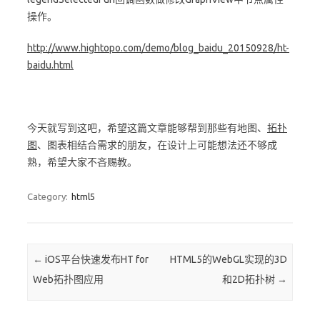
操作。
http://www.hightopo.com/demo/blog_baidu_20150928/ht-
baidu.html
今天就写到这吧，希望这篇文章能够帮到那些有地图、
拓扑
图
、图表相结合需求的朋友，在设计上可能想法还不够成
熟，希望大家不吝赐教。
Category:
html5
Post navigation
←
iOS平台快速发布HT for
HTML5的WebGL实现的3D
Web拓扑图应用
和2D拓扑树
→