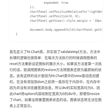
		expanded: true

	});

	chartPanel.setPositionRelativeTo("rightBottom");

	chartPanel.setPosition(0, 0);

	chartPanel.getView().style.margin = '10px';

	document.body.appendChild(chartPanel.getView());

}
首先定义了ht.Chart类，并实现了validateImpl方法，方法中
处理的逻辑也很简单：在每次方法执行的时候调用图表的
reset方法重新设定图标的展示大小，如果该方法是第一次执
行的话，就调用图表的restore方法将图表还原为最原始的状
态。会有这样的设计是因为ht.Chart类中的view是动态创建
的，在没有添加到dom之前将一直存在于内存中，在内存中
因为并没有浏览器宽高信息，所以div的实际宽高均为0，因
此chart将option内容绘制在宽高为0的div中，即使你resize
了chart，如果没用重置图表状态的话，图表状态将无法在图
表上正常显示。