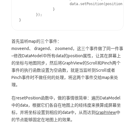
			data.setPosition(position.x,position.y);

		}

	});

}
首先监听map的三个事件：
moveend、 dragend、 zoomend，这三个事件做了同一件事
–修改DataModel中所有data的position属性，让其在屏幕上
的坐标与地图同步，然后将GraphView的Scroll和Pinch两个
事件的执行函数设置为空函数，就是当监听到Scroll或者
Pinch事件时不做任何的处理，将这两个事件交给map来处
理。
在resetPosition函数中，做的事情很简单：遍历DataModel
中的data，根据它们各自在地图上的经纬度来换算成屏幕坐
标，并将坐标设置到相应的data中，从而达到
GraphView
中
的节点能够固定在地图上的效果。