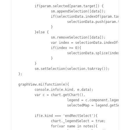
	if(param.selected[param.target]) {

		sm.appendSelection([data]);

		if(selectionData.indexOf(param.target) < 0){

			selectionData.push(param.target);

		}

	}else {

		sm.removeSelection([data]);

		var index = selectionData.indexOf(param.target);

		if(index >= 0){

			selectionData.splice(index, 1);

		}

	}

	sm.setSelection(selection.toArray());

};

graphView.mi(function(e){

	console.info(e.kind, e.data);

	var c = chart.getChart(),

			legend = c.component.legend,

			selectedMap = legend.getSelectedMap();

	if(e.kind === 'endRectSelect'){

		chart._legendSelect = true;

		for(var name in notes){
