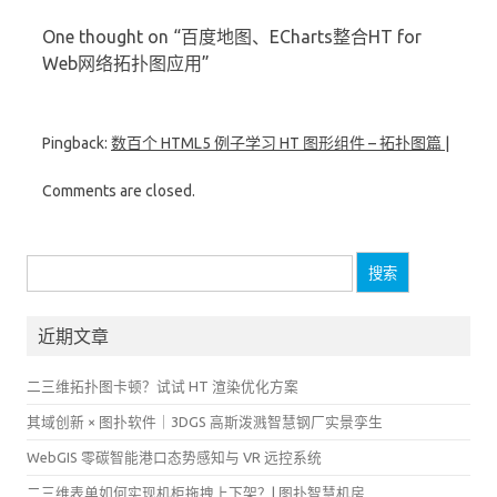
One thought on “
百度地图、ECharts整合HT for
Web网络拓扑图应用
”
Pingback:
数百个 HTML5 例子学习 HT 图形组件 – 拓扑图篇 |
Comments are closed.
搜
索：
近期文章
二三维拓扑图卡顿？试试 HT 渲染优化方案
其域创新 × 图扑软件｜3DGS 高斯泼溅智慧钢厂实景孪生
WebGIS 零碳智能港口态势感知与 VR 远控系统
二三维表单如何实现机柜拖拽上下架？| 图扑智慧机房