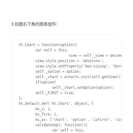
3.创建右下角的图表组件：
ht.Chart = function(option){

	var self = this,

			view = self._view = document.createElement('div');

	view.style.position = 'absolute';

	view.style.setProperty('box-sizing', 'border-box', null);

	self._option = option;

	self._chart = echarts.init(self.getView());

	if(option)

		self._chart.setOption(option);

	self._FIRST = true;

};

ht.Default.def('ht.Chart', Object, {

	ms_v: 1,

	ms_fire: 1,

	ms_ac: ['chart', 'option', 'isFirst', 'view'],

	validateImpl: function(){

		var self = this,
