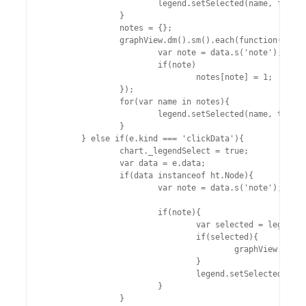
			legend.setSelected(name, false);

		}

		notes = {};

		graphView.dm().sm().each(function(data){

			var note = data.s('note');

			if(note)

				notes[note] = 1;

		});

		for(var name in notes){

			legend.setSelected(name, true);

		}

	} else if(e.kind === 'clickData'){

		chart._legendSelect = true;

		var data = e.data;

		if(data instanceof ht.Node){

			var note = data.s('note');

			if(note){

				var selected = legend.isSelected(note);

				if(selected){

					graphView.dm().sm().removeSelection([data]);

				}

				legend.setSelected(note, !selected);

			}

		}
