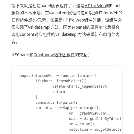
接下来就是创建panel图表组件了，这是
HT for Web
的Panel
组件的基本用法，其中content属性的值可以是HT for Web的
任何组件或div元素，如果是HT fro Web组件的话，该组件必
须实现了validateImpl方法，因为在panel的属性变化后将会
调用content对应组件的validateImpl方法来重新布局组件内
容。
4.ECharts和
GraphView拓扑图组件
的交互：
legendSelectedFun = function(param) {

	if(chart._legendSelect){

		delete chart._legendSelect;

		return;

	}

	console.info(param);

	var id = nodeMap[param.target],

			dm = graphView.dm(),

			data = dm.getDataById(id),

			sm = dm.sm(),

			selection = sm.getSelection();
