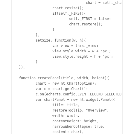
				chart = self._chart;

		chart.resize();

		if(self._FIRST){

			self._FIRST = false;

			chart.restore();

		}

	},

	setSize: function(w, h){

		var view = this._view;

		view.style.width = w + 'px';

		view.style.height = h + 'px';

	}

});

function createPanel(title, width, height){

	chart = new ht.Chart(option);

	var c = chart.getChart();

	c.on(echarts.config.EVENT.LEGEND_SELECTED, legendSelectedFun);

	var chartPanel = new ht.widget.Panel({

		title: title,

		restoreToolTip: "Overview",

		width: width,

		contentHeight: height,

		narrowWhenCollapse: true,

		content: chart,
