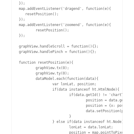
});

map.addEventListener('dragend', function(e){

   resetPosition();

});                                

map.addEventListener('zoomend', function(e){

	resetPosition();

});

graphView.handleScroll = function(){};

graphView.handlePinch = function(){};

function resetPosition(e){

	graphView.tx(0);

	graphView.ty(0);

	dataModel.each(function(data){

		var lonLat, position;

		if(data instanceof ht.HtmlNode){

			if(data.getId() != 'chartTotal') {

				position = data.getHost().getPosition();

				position = {x: position.x + 168, y: position.y + 158};

				data.setPosition(position.x, position.y);

			}

		} else if(data instanceof ht.Node){

			lonLat = data.lonLat;

			position = map.pointToPixel(lonLat);
