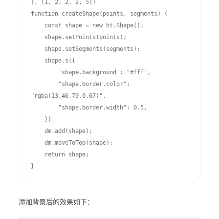
], [1, 2, 2, 2, 5])

function createShape(points, segments) {

    const shape = new ht.Shape();

    shape.setPoints(points);

    shape.setSegments(segments);

    shape.s({

        'shape.background': "#fff",

        "shape.border.color": 
"rgba(13,46,79,0.67)",

        "shape.border.width": 0.5,

    })

    dm.add(shape);

    dm.moveToTop(shape);

    return shape;

}
添加背景后的效果如下：