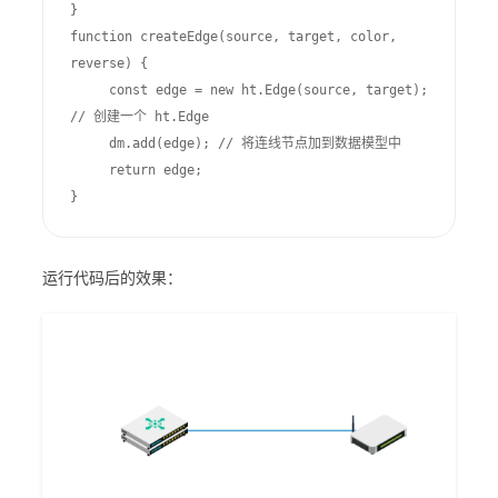
}

function createEdge(source, target, color, 
reverse) {

     const edge = new ht.Edge(source, target); 
// 创建一个 ht.Edge

     dm.add(edge); // 将连线节点加到数据模型中

     return edge;

}
运行代码后的效果：