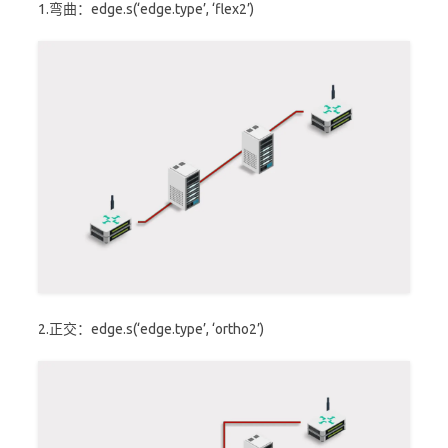
1.弯曲：edge.s(‘edge.type’, ‘flex2’)
2.正交：edge.s(‘edge.type’, ‘ortho2’)