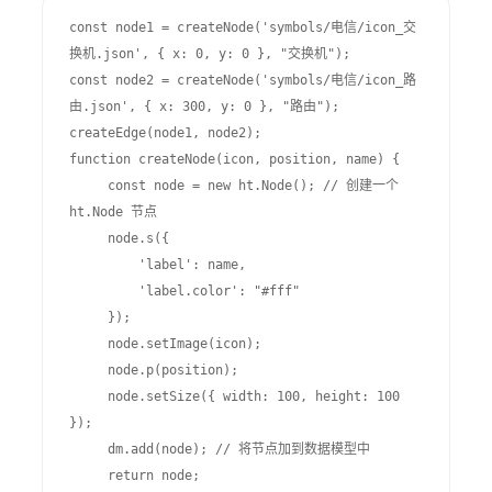
const node1 = createNode('symbols/电信/icon_交
换机.json', { x: 0, y: 0 }, "交换机");

const node2 = createNode('symbols/电信/icon_路
由.json', { x: 300, y: 0 }, "路由");

createEdge(node1, node2);

function createNode(icon, position, name) {

     const node = new ht.Node(); // 创建一个 
ht.Node 节点

     node.s({

         'label': name,

         'label.color': "#fff"

     });

     node.setImage(icon);

     node.p(position);

     node.setSize({ width: 100, height: 100 
});

     dm.add(node); // 将节点加到数据模型中

     return node;
