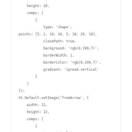
    height: 20,

    comps: [

        {

            type: 'shape',

points: [5, 2, 10, 10, 5, 18, 20, 10],

            closePath: true,

            background: 'rgb(0,199,7)',

            borderWidth: 1,

            borderColor: 'rgb(0,199,7)',

            gradient: 'spread.vertical'

        }

    ]

});

ht.Default.setImage('fromArrow', {

    width: 12,

    height: 12,

    comps: [

        {
