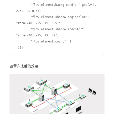
        "flow.element.background": "rgba(240, 
225, 19, 0.5)",

        "flow.element.shadow.begincolor": 
"rgba(240, 225, 19, 0.5)",

        "flow.element.shadow.endcolor": 
"rgba(240, 225, 19, 0)",

        "flow.element.count": 1

 });
设置完成后的效果：