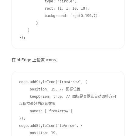
            type: 'circle',

            rect: [1, 1, 10, 10],

            background: 'rgb(0,199,7)'

        }

    ]

});
在 ht.Edge 上设置 icons：
edge.addStyleIcon("fromArrow", {

     position: 15, // 图标位置

     keepOrien: true, // 图标是否默认自动调整方向
以保持最好的阅读效果

     names: ['fromArrow']

});

edge.addStyleIcon("toArrow", {

     position: 19,
