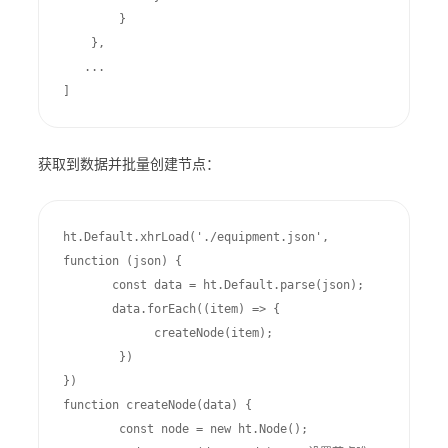
        }

    },

   ...

]
获取到数据并批量创建节点：
ht.Default.xhrLoad('./equipment.json', 
function (json) {

       const data = ht.Default.parse(json);

       data.forEach((item) => {

             createNode(item);

        })

})

function createNode(data) {

        const node = new ht.Node();
