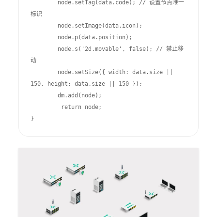
        node.setTag(data.code); // 设置节点唯一
标识

        node.setImage(data.icon);

        node.p(data.position);

        node.s('2d.movable', false); // 禁止移
动

        node.setSize({ width: data.size || 
150, height: data.size || 150 });

        dm.add(node);

         return node;

}