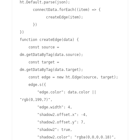
ht.Default.parse(json);

      connectData.forEach((item) => {

            createEdge(item);

      })

})

function createEdge(data) {

    const source = 
dm.getDataByTag(data.source);

    const target = 
dm.getDataByTag(data.target);

    const edge = new ht.Edge(source, target);

    edge.s({

        "edge.color": data.color || 
"rgb(0,199,7)",

        "edge.width": 4,

        "shadow2.offset.x": -4,

        "shadow2.offset.y": 7,

        "shadow2": true,

        "shadow2.color": "rgba(0,0,0,0.18)",
