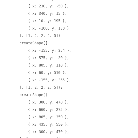
    { x: 230, y: -50 },

    { x: 340, y: 15 },

    { x: 10, y: 195 },

    { x: -100, y: 130 }

], [1, 2, 2, 2, 5])

createShape([

    { x: -155, y: 354 },

    { x: 575, y: -30 },

    { x: 805, y: 110 },

    { x: 60, y: 510 },

    { x: -155, y: 355 },

], [1, 2, 2, 2, 5]);

createShape([

    { x: 300, y: 470 },

    { x: 660, y: 275 },

    { x: 805, y: 350 },

    { x: 435, y: 550 },

    { x: 300, y: 470 },
