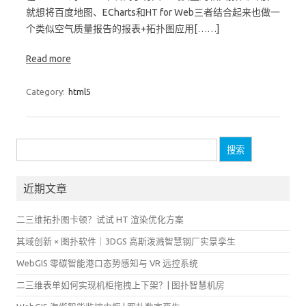
就想将百度地图、ECharts和HT for Web三者结合起来也做一
个类似空气质量报告的报表+拓扑图应用[……]
Read more
Category:
html5
搜
索：
近期文章
二三维拓扑图卡顿？试试 HT 渲染优化方案
其域创新 × 图扑软件｜3DGS 高斯泼溅智慧钢厂实景孪生
WebGIS 零碳智能港口态势感知与 VR 远控系统
二三维表单如何实现机柜拖拽上下架？| 图扑智慧机房