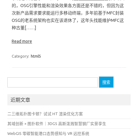
的，OSG引擎性能和渲染效果各方面还是不错的，但因为这
次新产品需求要求能运行多移动终端，多年前基于MFC封装
OSG的老系统架构也实在该退休了，这年头找能维护MFC这
种古董[……]
Read more
Category:
html5
搜
索：
近期文章
二三维拓扑图卡顿？试试 HT 渲染优化方案
其域创新 × 图扑软件｜3DGS 高斯泼溅智慧钢厂实景孪生
WebGIS 零碳智能港口态势感知与 VR 远控系统