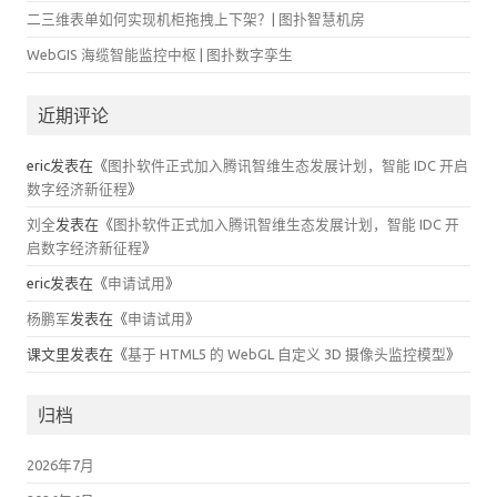
二三维表单如何实现机柜拖拽上下架？| 图扑智慧机房
WebGIS 海缆智能监控中枢 | 图扑数字孪生
近期评论
eric
发表在《
图扑软件正式加入腾讯智维生态发展计划，智能 IDC 开启
数字经济新征程
》
刘全
发表在《
图扑软件正式加入腾讯智维生态发展计划，智能 IDC 开
启数字经济新征程
》
eric
发表在《
申请试用
》
杨鹏军
发表在《
申请试用
》
课文里
发表在《
基于 HTML5 的 WebGL 自定义 3D 摄像头监控模型
》
归档
2026年7月