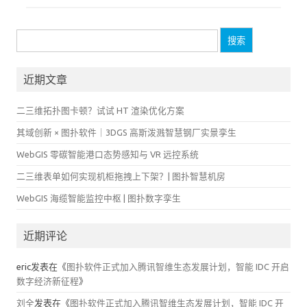
搜
索：
近期文章
二三维拓扑图卡顿？试试 HT 渲染优化方案
其域创新 × 图扑软件｜3DGS 高斯泼溅智慧钢厂实景孪生
WebGIS 零碳智能港口态势感知与 VR 远控系统
二三维表单如何实现机柜拖拽上下架？| 图扑智慧机房
WebGIS 海缆智能监控中枢 | 图扑数字孪生
近期评论
eric
发表在《
图扑软件正式加入腾讯智维生态发展计划，智能 IDC 开启
数字经济新征程
》
刘全
发表在《
图扑软件正式加入腾讯智维生态发展计划，智能 IDC 开