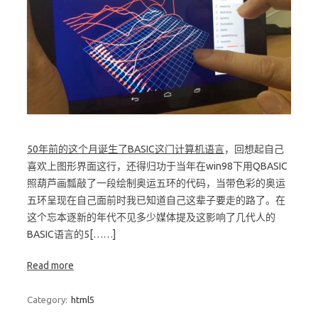
50年前的这个月诞生了BASIC这门计算机语言
，回想起自己
喜欢上图形界面这行，还得归功于当年在win98下用QBASIC
照葫芦画瓢敲了一段绘制奥运五环的代码，当带色彩的奥运
五环呈现在自己面前时我已知道自己这辈子要走的路了。在
这个忘本逐新的年代不见多少媒体提及这影响了几代人的
BASIC语言的5[……]
Read more
Category:
html5