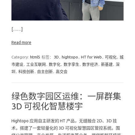
[……]
Read more
Category:
html5
标签：
3D
,
hightopo
,
HT for Web
,
可视化
,
城
市建设
,
工业互联网
,
数字化
,
数字孪生
,
数字经济
,
新基建
,
深
圳
,
科技创新
,
自主创新
,
高交会
绿色数字园区运维：一屏群集
3D 可视化智慧楼宇
Hightopo 应用自主研发的 HT 产品，无缝融合 2D、3D 技
术，搭建了一套轻量化的 3D 可视化智慧园区管控系统。围