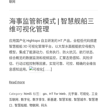
联网
海事监管新模式 | 智慧舰船三
维可视化管理
应用国产化 Hightopo 自主研发的 HT 产品，全程低代码搭建
智慧舰船 3D 可视化管理平台，以大型水面舰艇航空母舰为
模型，集成了能源动力、任务执行、防火抗沉、航行状态、
综合概览的数据监测和视频监控，汇聚态势感知、风险评
估、行动过程控制等因素，实现可靠、可控、精确的全维信
息感知运用。
[……]
Read more
Category:
html5
标签：
gis
,
HT for Web
,
元宇宙
,
可视化
,
工业
互联网
,
数字化
,
数字孪生
,
新基建
,
智慧军舰
,
智慧城市
,
智慧港
口
,
智慧船舰
,
物联网
,
码头