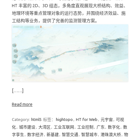
HT 丰富的 2D、3D 组态，多角度直观展现大桥结构、效益、
地理环境等重点管理对象的运行态势，并围绕经济效益、施
工结构等业务，提供了完善的监测管理方案。
[……]
Read more
Category:
html5
标签：
hightopo
,
HT for Web
,
元宇宙
,
可视
化
,
城市建设
,
大湾区
,
工业互联网
,
工业控制
,
广东
,
数字化
,
数
字孪生
,
数字经济
,
新基建
,
智慧交通
,
智慧城市
,
港珠澳大桥
,
物