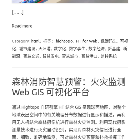
[……]
Read more
Category:
html5
标签：
hightopo
,
HT for Web
,
低碳码头
,
可视
化
,
城市建设
,
天津港
,
数字化
,
数字孪生
,
数字经济
,
新基建
,
新
能源
,
智慧交通
,
智慧发电
,
智慧城市
,
智慧港口
,
监控系统
森林消防智慧预警：火灾监测
Web GIS 可视化平台
通过 Hightopo 自研引擎 HT 结合 GIS 呈现球面地图，对整个
地球表层空间中的有关地理分布数据进行显示和描述，再利
用无人机结合森林摄像机进行森林火灾监测。利用现代摄影
测量技术进行火灾自动识别，实现对森林火灾信息进行全
面、细致、准确地监测，可对森林火灾预警和扑救指挥工作