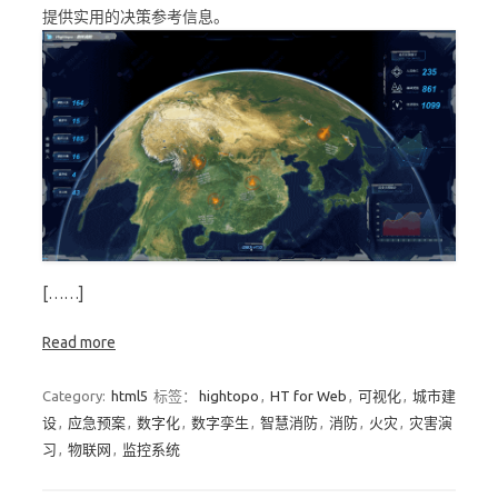
提供实用的决策参考信息。
[……]
Read more
Category:
html5
标签：
hightopo
,
HT for Web
,
可视化
,
城市建
设
,
应急预案
,
数字化
,
数字孪生
,
智慧消防
,
消防
,
火灾
,
灾害演
习
,
物联网
,
监控系统