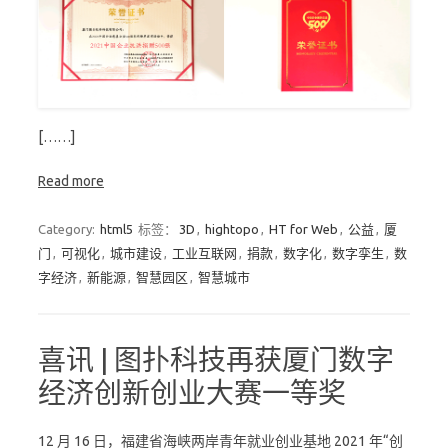
[……]
Read more
Category:
html5
标签：
3D
,
hightopo
,
HT for Web
,
公益
,
厦
门
,
可视化
,
城市建设
,
工业互联网
,
捐款
,
数字化
,
数字孪生
,
数
字经济
,
新能源
,
智慧园区
,
智慧城市
喜讯 | 图扑科技再获厦门数字
经济创新创业大赛一等奖
12 月 16 日，福建省海峡两岸青年就业创业基地 2021 年“创