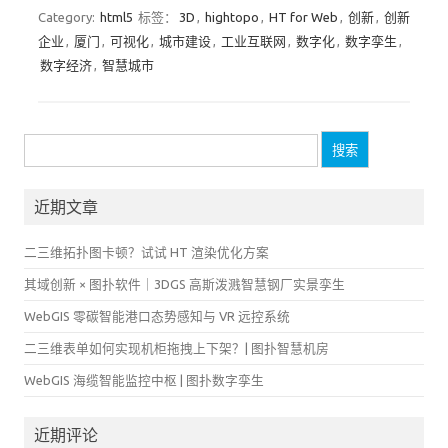
Category:
html5
标签：
3D
,
hightopo
,
HT for Web
,
创新
,
创新
企业
,
厦门
,
可视化
,
城市建设
,
工业互联网
,
数字化
,
数字孪生
,
数字经济
,
智慧城市
搜
索：
近期文章
二三维拓扑图卡顿？试试 HT 渲染优化方案
其域创新 × 图扑软件｜3DGS 高斯泼溅智慧钢厂实景孪生
WebGIS 零碳智能港口态势感知与 VR 远控系统
二三维表单如何实现机柜拖拽上下架？| 图扑智慧机房
WebGIS 海缆智能监控中枢 | 图扑数字孪生
近期评论