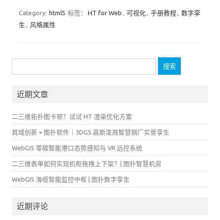
Category:
html5
标签：
HT for Web
,
可视化
,
手册教程
,
数字孪
生
,
风格属性
搜
索：
近期文章
二三维拓扑图卡顿？试试 HT 渲染优化方案
其域创新 × 图扑软件｜3DGS 高斯泼溅智慧钢厂实景孪生
WebGIS 零碳智能港口态势感知与 VR 远控系统
二三维表单如何实现机柜拖拽上下架？| 图扑智慧机房
WebGIS 海缆智能监控中枢 | 图扑数字孪生
近期评论