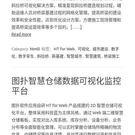
斜拉桥可视化解决方案，精准复现斜拉桥建造规划过程，辅
助运维人员对桥梁基建过程的网格化管理。提高桥梁的建设
效率和安全性能，达到优化设计方案，方便施工现场管理和
提高桥梁运营效率等多个目的。[……]
Read more
Category:
html5
标签：
HT for Web
,
可视化
,
城市建设
,
数字
化
,
数字孪生
,
斜拉桥
,
新基建
,
智慧城市
,
智慧建筑
,
桥梁施工
图扑智慧仓储数据可视化监控
平台
图扑软件应用自研 HT for Web 产品搭建的 2D 智慧仓储可视
化平台，整体采用科技蓝为主体风格，通过 Web 端二维智慧
仓储看板，实现对出入库系统、库存分析、设备分析、业务
分布等全面智能化管理，可以实时掌握仓储场所精确的物流
信息、仓储情况等信息详情，并对其进行数据记录和信息回