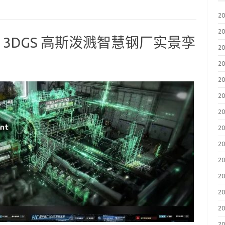
2
2
｜3DGS 高斯泼溅智慧钢厂实景孪
2
2
2
2
2
2
2
2
2
2
2
2