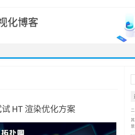
可视化博客
Skip to content
搜
索
试 HT 渲染优化方案
二
其
景