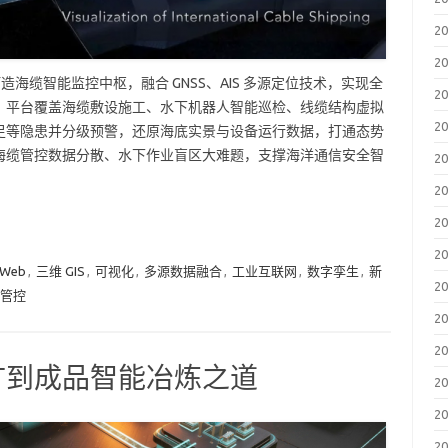
2
2
擎打造海缆智能监控中枢，融合 GNSS、AIS 多源定位技术，实现全
2
。平台覆盖海缆敷设施工、水下机器人智能巡检、线缆结构虚拟
2
足等隐患并分级预警，还原海底实景与设备运行数据，打通态势
海缆管控数据分散、水下作业盲区大难题，支撑海洋通信安全智
2
2
2
2
 Web
,
三维 GIS
,
可视化
,
多源数据融合
,
工业互联网
,
数字孪生
,
新
2
管控
2
2
矿到成品智能冶炼之道
2
2
2