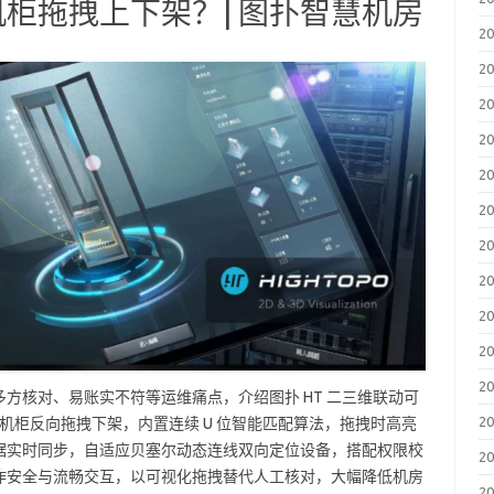
柜拖拽上下架？| 图扑智慧机房
2
2
2
2
2
2
2
2
2
2
2
方核对、易账实不符等运维痛点，介绍图扑 HT 二三维联动可
2
机柜反向拖拽下架，内置连续 U 位智能匹配算法，拖拽时高亮
据实时同步，自适应贝塞尔动态连线双向定位设备，搭配权限校
2
作安全与流畅交互，以可视化拖拽替代人工核对，大幅降低机房
2