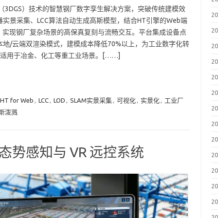
（3DGS）技术的智慧钢厂数字孪生解决方案，突破传统建模效
2
实景采集、LCC算法自动生成高斯模型，结合HT引擎的Web端
2
，实现钢厂复杂场景的高保真复刻与流畅交互。平台集成设备点
地/云端双渲染模式，建模成本降低70%以上，为工业数字化转
2
，适用于冶金、化工等重工业场景。[……]
2
2
2
HT for Web
,
LCC
,
LOD
,
SLAM实景采集
,
可视化
,
实景化
,
工业厂
2
斯泼溅
2
2
口态势感知与 VR 远控系统
2
2
2
2
2