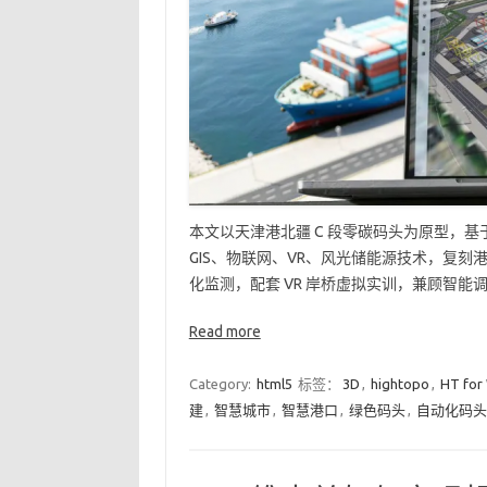
本文以天津港北疆 C 段零碳码头为原型，基于图
GIS、物联网、VR、风光储能源技术，复
化监测，配套 VR 岸桥虚拟实训，兼顾智能
Read more
Category:
html5
标签：
3D
,
hightopo
,
HT for
建
,
智慧城市
,
智慧港口
,
绿色码头
,
自动化码头