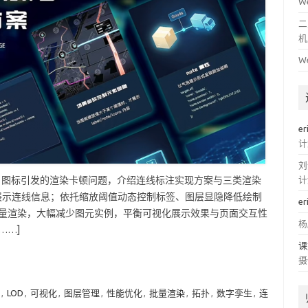
W
二
机
W
er
计
刘
本、图标引发的渲染卡顿问题，介绍连线标注实现方案与三类渲染
计
附节点展示连线信息；依托缩放阈值动态控制标签、图层显隐降低绘制
er
并路径批量渲染，大幅减少图元实例，平衡可视化展示效果与页面交互性
杨
……]
课
摄
,
LOD
,
可视化
,
图层管理
,
性能优化
,
批量渲染
,
拓扑
,
数字孪生
,
连