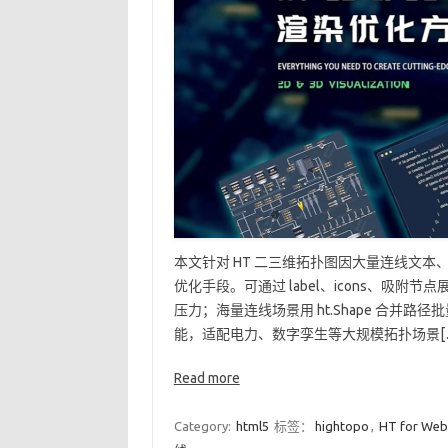
本文针对 HT 二三维拓扑图因大量连线文
优化手段。可通过 label、icons、吸
压力；海量连线场景用 ht.Shape 合
能，适配电力、数字孪生等大规模拓扑场景[
Read more
Category:
html5
标签：
hightopo
,
HT for Web