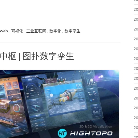
2
2
2
 Web
,
可视化
,
工业互联网
,
数字化
,
数字孪生
2
2
控中枢 | 图扑数字孪生
2
2
2
2
2
2
2
2
2