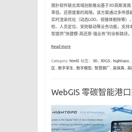
图扑软件联合其域创新推出基于3D高斯泼溅
率低、还原度差的局限。该方案通过多传感器
实时渲染优化（动态LOD、视锥体剔除等）
检、人员定位、安防联动等业务功能，支持本
型提供“快建模-高还原-强业务”的全新路径
Read more
Category:
html5
标签：
3D
,
3DGS
,
hightopo
,
区
,
数字孪生
,
数字模型
,
智慧钢厂
,
高保真
,
高
WebGIS 零碳智能港