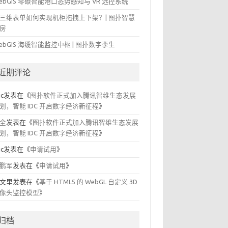
ebGIS 零碳智能港口态势感知与 VR 远控系统
三维表单如何实现机柜拖拽上下架？| 图扑智慧
房
ebGIS 海缆智能监控中枢 | 图扑数字孪生
近期评论
ic
发表在《
图扑软件正式加入腾讯智维生态发展
划，智能 IDC 开启数字经济新征程
》
全
发表在《
图扑软件正式加入腾讯智维生态发展
划，智能 IDC 开启数字经济新征程
》
ic
发表在《
申请试用
》
鹏军
发表在《
申请试用
》
文里
发表在《
基于 HTML5 的 WebGL 自定义 3D
像头监控模型
》
归档