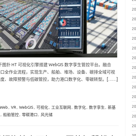
2
2
2
2
2
2
扑 HT 可视化引擎搭建 WebGIS 数字孪生管控平台。融合
2
刻港口全作业流程，实现生产、船舶、堆场、设备、碳排全域可视
2
调度、故障预警与低碳管控，助力港口数字化、零碳转型。[……]
2
2
2
 Web
,
VR
,
WebGIS
,
可视化
,
工业互联网
,
数字化
,
数字孪生
,
新基
,
船舶管控
,
零碳港口
,
风光储
2
2
2