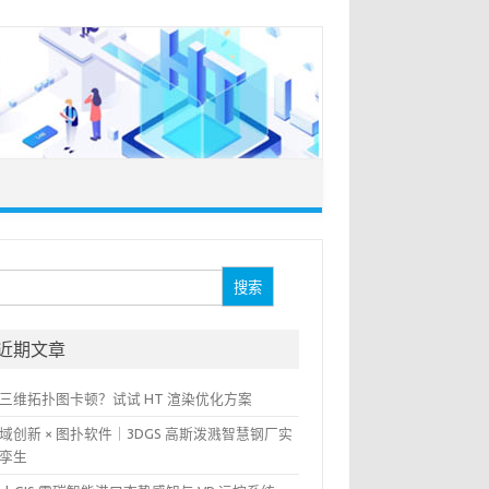
：
近期文章
三维拓扑图卡顿？试试 HT 渲染优化方案
域创新 × 图扑软件｜3DGS 高斯泼溅智慧钢厂实
孪生