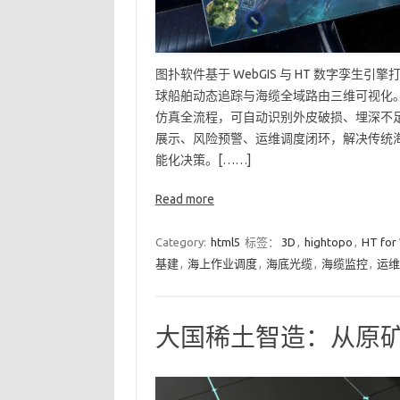
图扑软件基于 WebGIS 与 HT 数字孪生引
球船舶动态追踪与海缆全域路由三维可视化
仿真全流程，可自动识别外皮破损、埋深不
展示、风险预警、运维调度闭环，解决传统
能化决策。[……]
Read more
Category:
html5
标签：
3D
,
hightopo
,
HT for
基建
,
海上作业调度
,
海底光缆
,
海缆监控
,
运维
大国稀土智造：从原