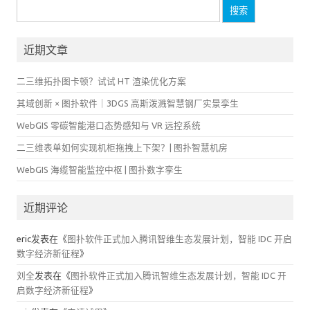
搜
索：
近期文章
二三维拓扑图卡顿？试试 HT 渲染优化方案
其域创新 × 图扑软件｜3DGS 高斯泼溅智慧钢厂实景孪生
WebGIS 零碳智能港口态势感知与 VR 远控系统
二三维表单如何实现机柜拖拽上下架？| 图扑智慧机房
WebGIS 海缆智能监控中枢 | 图扑数字孪生
近期评论
eric
发表在《
图扑软件正式加入腾讯智维生态发展计划，智能 IDC 开启
数字经济新征程
》
刘全
发表在《
图扑软件正式加入腾讯智维生态发展计划，智能 IDC 开
启数字经济新征程
》