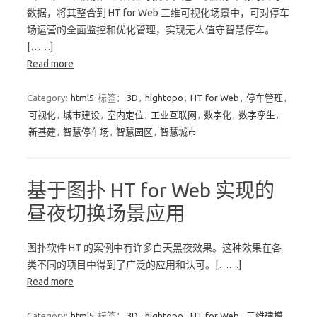
数据，将其整合到 HT for Web 三维可视化场景中，可对停车
场运营的全面监控和优化管理，实现无人值守智慧停车。
[……]
Read more
Category:
html5
标签：
3D
,
hightopo
,
HT for Web
,
停车管理
,
可视化
,
城市建设
,
室内定位
,
工业互联网
,
数字化
,
数字孪生
,
新基建
,
智慧停车场
,
智慧园区
,
智慧城市
基于图扑 HT for Web 实现的
昼夜切换场景应用
图扑软件 HT 的案例中有许多白天黑夜效果。这种效果在各
类不同的项目中得到了广泛的应用和认可。[……]
Read more
Category:
html5
标签：
3D
,
hightopo
,
HT for Web
,
三维建模
,