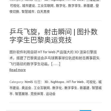
可视化
,
城市建设
,
工业互联网
,
数字化
,
数字孪生
,
新基建
,
昼
夜切换
,
智慧城市
,
白天黑夜
乒乓飞旋，射击瞬间 | 图扑数
字孪生巴黎奥运竞技
图扑软件利用自研 HT for Web 产品强大的 3D 渲染引擎技
术，搭建了巴黎奥运会乒乓球赛事球位轨迹和射击赛事箭矢
飞行路径的数字孪生动画。[……]
Read more
Category:
html5
标签：
3D
,
hightopo
,
HT for Web
,
可视化
,
城
市建设
,
奥运会
,
工业互联网
,
数字化
,
数字孪生
,
新基建
,
智慧城
市
,
智慧展馆
,
竞技体育
,
运动会