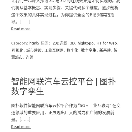
让我们一起深入探讨 2D 与 3D 的连线效果是如何实现的。我
们将从基本概念、实现步骤、关键代码多个维度，逐步剖析
这个效果的具体实现过程，为你提供全面的知识和实践指
导。[……]
Read more
Category:
html5
标签：
23D连线
,
3D
,
hightopo
,
HT for Web
,
可视化
,
城市建设
,
工业互联网
,
数字化
,
数字孪生
,
新基建
,
智
慧城市
,
连线
智能网联汽车云控平台 | 图扑
数字孪生
图扑软件智能网联汽车云控平台作为 “5G + 工业互联网” 在交
通领域的重要应用，正展现出巨大的潜力和广阔的发展前
景。[……]
Read more