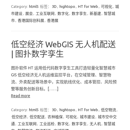
Category:
html5
标签：
3D
,
hightopo
,
HT for Web
,
可视化
,
城
市建设
,
展会
,
工业互联网
,
数字化
,
数字孪生
,
新基建
,
智慧城
市
,
香港国际创科展
,
香港展
低空经济 WebGIS 无人机配送
| 图扑数字孪生
图扑软件 HT 运用低代码数字孪生工具打造轻量化智慧城市
GIS 低空经济无人机运维监控平台，在空域管理、智慧物
流、外卖配送等场景中，实现航线优化、成本管控、风险预
警等服务创新目标。[……]
Read more
Category:
html5
标签：
3D
,
hightopo
,
HT for Web
,
低空物流
,
低空经济
,
低空配送
,
农林植保
,
可视化
,
城市建设
,
城市空中交
通
,
工业互联网
,
工业巡检
,
数字化
,
数字孪生
,
无人机
,
智慧城