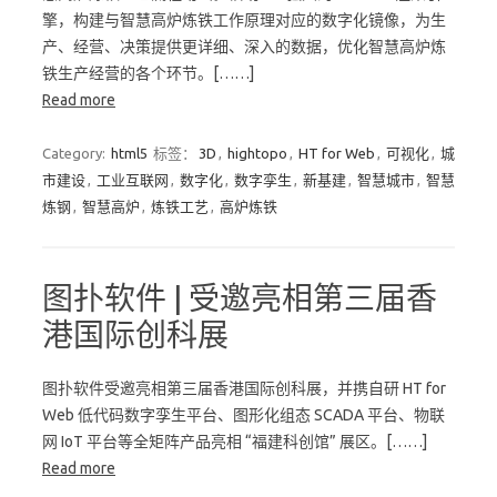
擎，构建与智慧高炉炼铁工作原理对应的数字化镜像，为生
产、经营、决策提供更详细、深入的数据，优化智慧高炉炼
铁生产经营的各个环节。[……]
Read more
Category:
html5
标签：
3D
,
hightopo
,
HT for Web
,
可视化
,
城
市建设
,
工业互联网
,
数字化
,
数字孪生
,
新基建
,
智慧城市
,
智慧
炼钢
,
智慧高炉
,
炼铁工艺
,
高炉炼铁
图扑软件 | 受邀亮相第三届香
港国际创科展
图扑软件受邀亮相第三届香港国际创科展，并携自研 HT for
Web 低代码数字孪生平台、图形化组态 SCADA 平台、物联
网 IoT 平台等全矩阵产品亮相 “福建科创馆” 展区。[……]
Read more