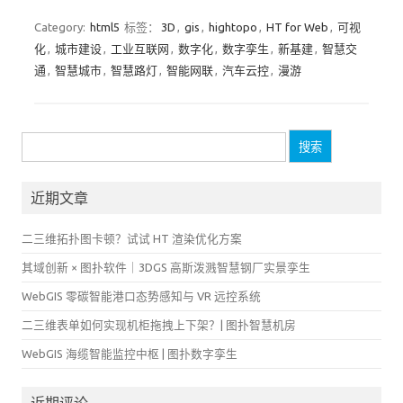
Category:
html5
标签：
3D
,
gis
,
hightopo
,
HT for Web
,
可视
化
,
城市建设
,
工业互联网
,
数字化
,
数字孪生
,
新基建
,
智慧交
通
,
智慧城市
,
智慧路灯
,
智能网联
,
汽车云控
,
漫游
搜
索：
近期文章
二三维拓扑图卡顿？试试 HT 渲染优化方案
其域创新 × 图扑软件｜3DGS 高斯泼溅智慧钢厂实景孪生
WebGIS 零碳智能港口态势感知与 VR 远控系统
二三维表单如何实现机柜拖拽上下架？| 图扑智慧机房
WebGIS 海缆智能监控中枢 | 图扑数字孪生