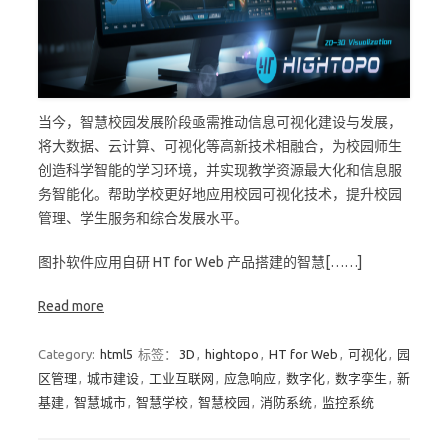
当今，智慧校园发展阶段亟需推动信息可视化建设与发展，
将大数据、云计算、可视化等高新技术相融合，为校园师生
创造科学智能的学习环境，并实现教学资源最大化和信息服
务智能化。帮助学校更好地应用校园可视化技术，提升校园
管理、学生服务和综合发展水平。
图扑软件应用自研 HT for Web 产品搭建的智慧[……]
Read more
Category:
html5
标签：
3D
,
hightopo
,
HT for Web
,
可视化
,
园
区管理
,
城市建设
,
工业互联网
,
应急响应
,
数字化
,
数字孪生
,
新
基建
,
智慧城市
,
智慧学校
,
智慧校园
,
消防系统
,
监控系统