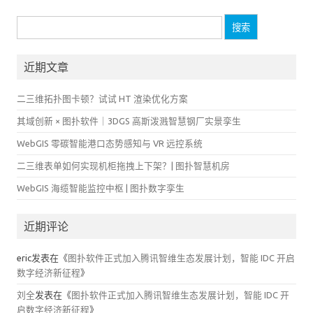
搜
索：
近期文章
二三维拓扑图卡顿？试试 HT 渲染优化方案
其域创新 × 图扑软件｜3DGS 高斯泼溅智慧钢厂实景孪生
WebGIS 零碳智能港口态势感知与 VR 远控系统
二三维表单如何实现机柜拖拽上下架？| 图扑智慧机房
WebGIS 海缆智能监控中枢 | 图扑数字孪生
近期评论
eric
发表在《
图扑软件正式加入腾讯智维生态发展计划，智能 IDC 开启
数字经济新征程
》
刘全
发表在《
图扑软件正式加入腾讯智维生态发展计划，智能 IDC 开
启数字经济新征程
》