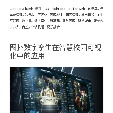
Category:
html5
标签：
3D
,
hightopo
,
HT for Web
,
传感器
,
停
车位管理
,
冷热站
,
可视化
,
园区楼宇
,
园区管理
,
城市建设
,
工业
互联网
,
数字化
,
数字孪生
,
新基建
,
智慧园区
,
智慧城市
,
智慧楼
宇
,
楼宇自控
,
空调机组
,
视频融合
图扑数字孪生在智慧校园可视
化中的应用