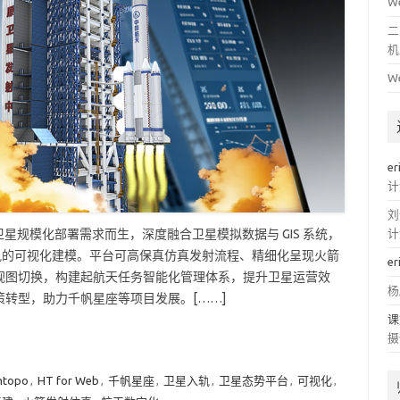
W
二
机
W
er
计
刘
应卫星规模化部署需求而生，深度融合卫星模拟数据与 GIS 系统，
计
入轨的可视化建模。平台可高保真仿真发射流程、精细化呈现火箭
er
视图切换，构建起航天任务智能化管理体系，提升卫星运营效
杨
转型，助力千帆星座等项目发展。[……]
课
摄
htopo
,
HT for Web
,
千帆星座
,
卫星入轨
,
卫星态势平台
,
可视化
,