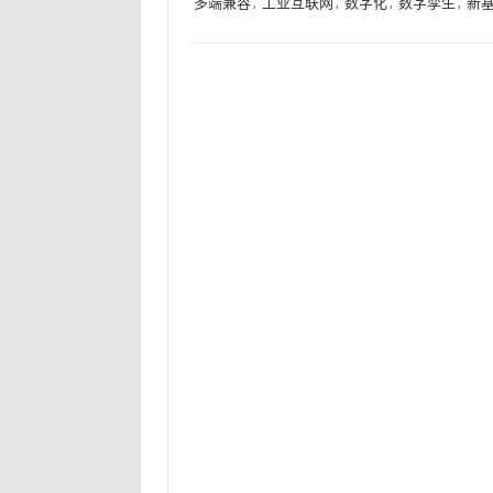
多端兼容
,
工业互联网
,
数字化
,
数字孪生
,
新