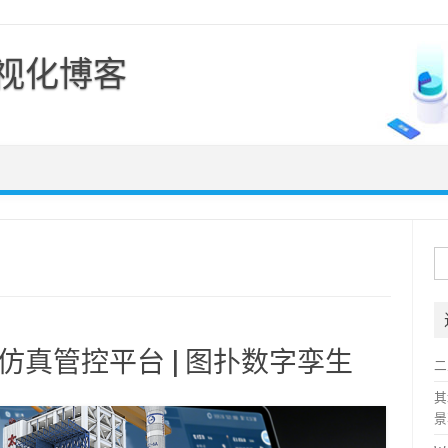
可视化博客
Skip to content
搜
索
拟仿真管控平台 | 图扑数字孪生
二
其
景