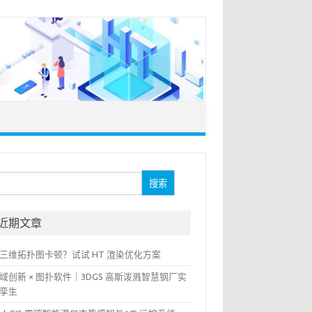
：
近期文章
三维拓扑图卡顿？试试 HT 渲染优化方案
域创新 × 图扑软件｜3DGS 高斯泼溅智慧钢厂实
孪生