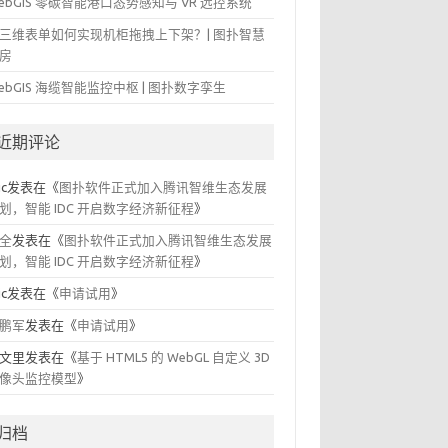
ebGIS 零碳智能港口态势感知与 VR 远控系统
三维表单如何实现机柜拖拽上下架？| 图扑智慧
房
ebGIS 海缆智能监控中枢 | 图扑数字孪生
近期评论
ic
发表在《
图扑软件正式加入腾讯智维生态发展
划，智能 IDC 开启数字经济新征程
》
全
发表在《
图扑软件正式加入腾讯智维生态发展
划，智能 IDC 开启数字经济新征程
》
ic
发表在《
申请试用
》
鹏军
发表在《
申请试用
》
文里
发表在《
基于 HTML5 的 WebGL 自定义 3D
像头监控模型
》
归档