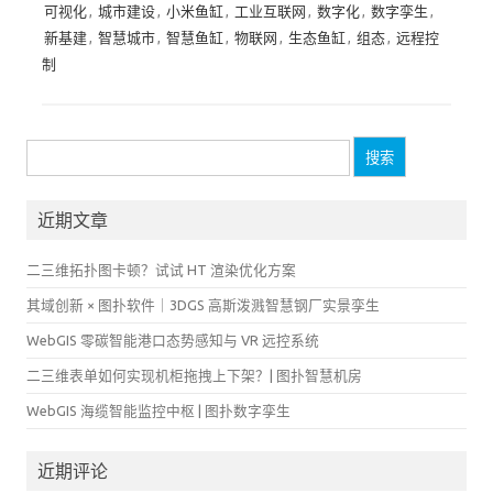
可视化
,
城市建设
,
小米鱼缸
,
工业互联网
,
数字化
,
数字孪生
,
新基建
,
智慧城市
,
智慧鱼缸
,
物联网
,
生态鱼缸
,
组态
,
远程控
制
搜
索：
近期文章
二三维拓扑图卡顿？试试 HT 渲染优化方案
其域创新 × 图扑软件｜3DGS 高斯泼溅智慧钢厂实景孪生
WebGIS 零碳智能港口态势感知与 VR 远控系统
二三维表单如何实现机柜拖拽上下架？| 图扑智慧机房
WebGIS 海缆智能监控中枢 | 图扑数字孪生
近期评论