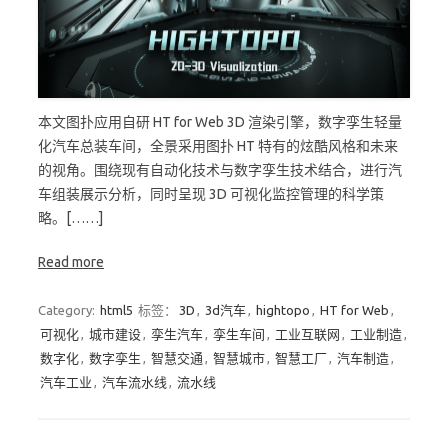
本文图扑应用自研 HT for Web 3D 渲染引擎，数字孪生轻量
化汽车总装车间，全景采用图扑 HT 特有的炫酷风格和未来
的视角。围绕现有自动化技术与数字孪生技术结合，进行汽
车组装展示分析，同时呈现 3D 可视化监控管理的科学策
略。[……]
Read more
Category:
html5
标签：
3D
,
3d汽车
,
hightopo
,
HT for Web
,
可视化
,
城市建设
,
孪生汽车
,
孪生车间
,
工业互联网
,
工业制造
,
数字化
,
数字孪生
,
智慧交通
,
智慧城市
,
智慧工厂
,
汽车制造
,
汽车工业
,
汽车流水线
,
流水线