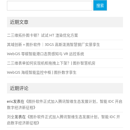
搜
索：
近期文章
二三维拓扑图卡顿？试试 HT 渲染优化方案
其域创新 × 图扑软件｜3DGS 高斯泼溅智慧钢厂实景孪生
WebGIS 零碳智能港口态势感知与 VR 远控系统
二三维表单如何实现机柜拖拽上下架？| 图扑智慧机房
WebGIS 海缆智能监控中枢 | 图扑数字孪生
近期评论
eric
发表在《
图扑软件正式加入腾讯智维生态发展计划，智能 IDC 开启
数字经济新征程
》
刘全
发表在《
图扑软件正式加入腾讯智维生态发展计划，智能 IDC 开
启数字经济新征程
》