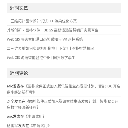
近期文章
二三维拓扑图卡顿？试试 HT 渲染优化方案
其域创新 × 图扑软件｜3DGS 高斯泼溅智慧钢厂实景孪生
WebGIS 零碳智能港口态势感知与 VR 远控系统
二三维表单如何实现机柜拖拽上下架？| 图扑智慧机房
WebGIS 海缆智能监控中枢 | 图扑数字孪生
近期评论
eric
发表在《
图扑软件正式加入腾讯智维生态发展计划，智能 IDC 开启
数字经济新征程
》
刘全
发表在《
图扑软件正式加入腾讯智维生态发展计划，智能 IDC 开
启数字经济新征程
》
eric
发表在《
申请试用
》
杨鹏军
发表在《
申请试用
》