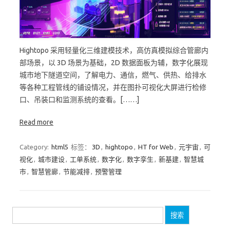
Hightopo 采用轻量化三维建模技术，高仿真模拟综合管廊内
部场景，以 3D 场景为基础，2D 数据面板为辅，数字化展现
城市地下隧道空间，了解电力、通信，燃气、供热、给排水
等各种工程管线的铺设情况，并在图扑可视化大屏进行检修
口、吊装口和监测系统的查看。[……]
Read more
Category:
html5
标签：
3D
,
hightopo
,
HT for Web
,
元宇宙
,
可
视化
,
城市建设
,
工单系统
,
数字化
,
数字孪生
,
新基建
,
智慧城
市
,
智慧管廊
,
节能减排
,
预警管理
搜
索：