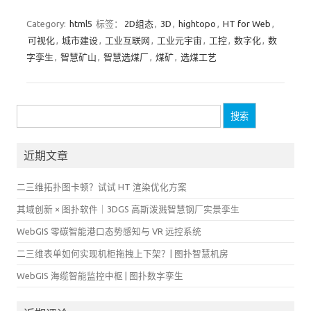
Category:
html5
标签：
2D组态
,
3D
,
hightopo
,
HT for Web
,
可视化
,
城市建设
,
工业互联网
,
工业元宇宙
,
工控
,
数字化
,
数
字孪生
,
智慧矿山
,
智慧选煤厂
,
煤矿
,
选煤工艺
搜
索：
近期文章
二三维拓扑图卡顿？试试 HT 渲染优化方案
其域创新 × 图扑软件｜3DGS 高斯泼溅智慧钢厂实景孪生
WebGIS 零碳智能港口态势感知与 VR 远控系统
二三维表单如何实现机柜拖拽上下架？| 图扑智慧机房
WebGIS 海缆智能监控中枢 | 图扑数字孪生