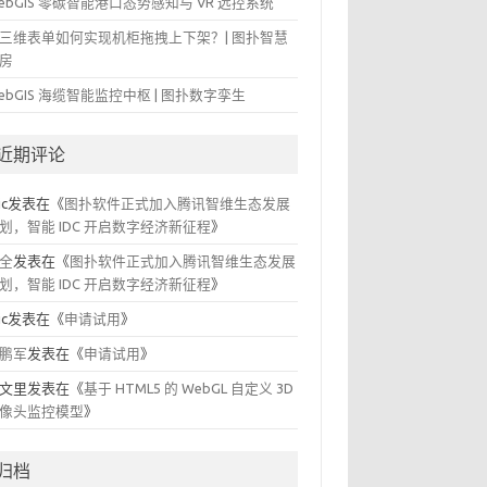
ebGIS 零碳智能港口态势感知与 VR 远控系统
三维表单如何实现机柜拖拽上下架？| 图扑智慧
房
ebGIS 海缆智能监控中枢 | 图扑数字孪生
近期评论
ic
发表在《
图扑软件正式加入腾讯智维生态发展
划，智能 IDC 开启数字经济新征程
》
全
发表在《
图扑软件正式加入腾讯智维生态发展
划，智能 IDC 开启数字经济新征程
》
ic
发表在《
申请试用
》
鹏军
发表在《
申请试用
》
文里
发表在《
基于 HTML5 的 WebGL 自定义 3D
像头监控模型
》
归档