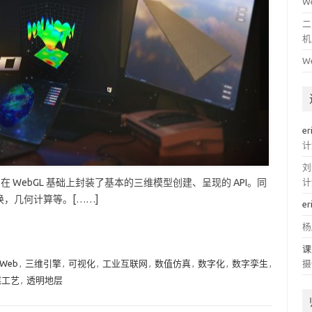
W
二
机
W
er
计
刘
在 WebGL 基础上封装了基本的三维模型创建、呈现的 API。同
计
，几何计算等。[……]
er
杨
课
 Web
,
三维引擎
,
可视化
,
工业互联网
,
数值仿真
,
数字化
,
数字孪生
,
摄
煤工艺
,
透明地层