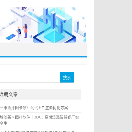
：
近期文章
三维拓扑图卡顿？试试 HT 渲染优化方案
域创新 × 图扑软件｜3DGS 高斯泼溅智慧钢厂实
孪生