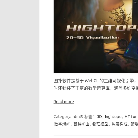
图扑软件是基于 WebGL 的三维可视化引擎，
时还封装了丰富的数学运算库，涵盖多维变换
Read more
Category:
html5
标签：
3D
,
hightopo
,
HT for
数字煤矿
,
智慧矿山
,
物理模型
,
盐层构成
,
筛