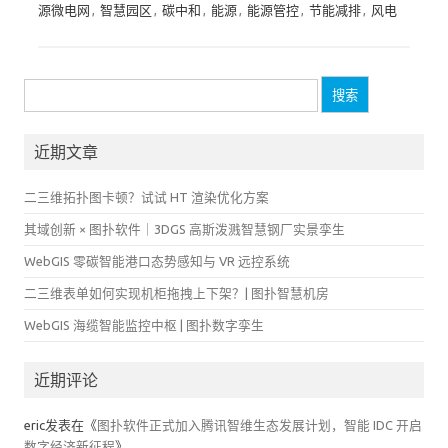
源微电网
,
智慧园区
,
碳中和
,
能源
,
能源管控
,
节能减排
,
风电
搜
索：
近期文章
二三维拓扑图卡顿？试试 HT 渲染优化方案
其域创新 × 图扑软件｜3DGS 高斯泼溅智慧钢厂实景孪生
WebGIS 零碳智能港口态势感知与 VR 远控系统
二三维表单如何实现机柜拖拽上下架？| 图扑智慧机房
WebGIS 海缆智能监控中枢 | 图扑数字孪生
近期评论
eric
发表在《
图扑软件正式加入腾讯智维生态发展计划，智能 IDC 开启
数字经济新征程
》