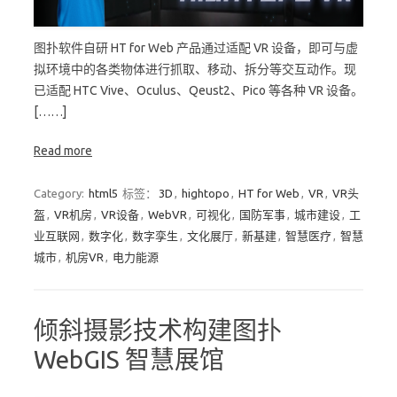
图扑软件自研 HT for Web 产品通过适配 VR 设备，即可与虚
拟环境中的各类物体进行抓取、移动、拆分等交互动作。现
已适配 HTC Vive、Oculus、Qeust2、Pico 等各种 VR 设备。
[……]
Read more
Category:
html5
标签：
3D
,
hightopo
,
HT for Web
,
VR
,
VR头
盔
,
VR机房
,
VR设备
,
WebVR
,
可视化
,
国防军事
,
城市建设
,
工
业互联网
,
数字化
,
数字孪生
,
文化展厅
,
新基建
,
智慧医疗
,
智慧
城市
,
机房VR
,
电力能源
倾斜摄影技术构建图扑
WebGIS 智慧展馆