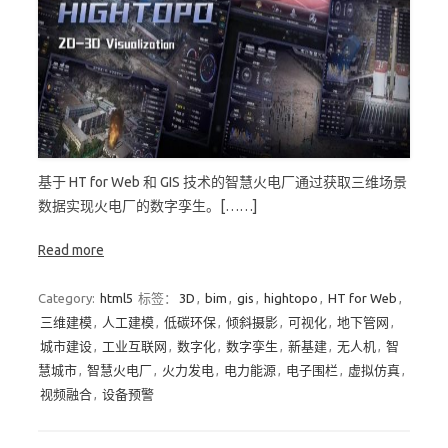
基于 HT for Web 和 GIS 技术的智慧火电厂通过获取三维场景
数据实现火电厂的数字孪生。[……]
Read more
Category:
html5
标签：
3D
,
bim
,
gis
,
hightopo
,
HT for Web
,
三维建模
,
人工建模
,
低碳环保
,
倾斜摄影
,
可视化
,
地下管网
,
城市建设
,
工业互联网
,
数字化
,
数字孪生
,
新基建
,
无人机
,
智
慧城市
,
智慧火电厂
,
火力发电
,
电力能源
,
电子围栏
,
虚拟仿真
,
视频融合
,
设备预警