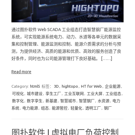
通过图扑软件 Web SCADA 工业组态打造智慧钢厂能源监控
系统，可实现能源系统电力、动力、水道等各单元的数据采
集和控制管理、能源监测和控制、能源介质需求的分析与预
测，为提供经济、高质的能源和优质、高效的服务创造了良
好条件，同时也为公司能源管理打下良好基础。 [……]
Read more
Category:
html5
标签：
3D
,
hightopo
,
HT for Web
,
企业能源
,
可视化
,
城市建设
,
孪生工厂
,
工业互联网
,
工业大屏
,
工业组态
,
数字化
,
数字孪生
,
新基建
,
智慧城市
,
智慧钢厂
,
水资源
,
电力
系统
,
电力能源
,
组态
,
能源管控
,
轻量化
,
透明工厂
,
钢厂
图扑软件 | 虚拟电厂负荷控制