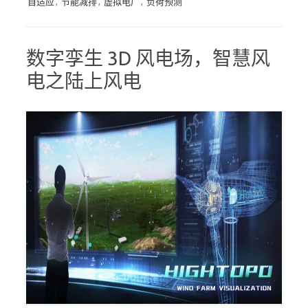
自适应
,
节能减排
,
虚拟电厂
,
负荷预测
数字孪生 3D 风电场，智慧风
电之陆上风电