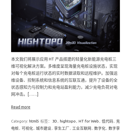
本文我们将展示应用 HT 产品搭建的轻量化新能源充电桩三
维可视化解决方案。多维度呈现海量充电桩设施状态，实现
对每个充电桩运行状态的实时数据读取和远程维护。加强运
维设备、控制系统和信息系统的互联互通，提升了设备的全
状态感知力与控制力和充电站盈利能力，减少充电负荷对电
网冲击。[……]
Read more
Category:
html5
标签：
3D
,
hightopo
,
HT for Web
,
低代码
,
充
电桩
,
可视化
,
城市建设
,
孪生工厂
,
工业互联网
,
数字化
,
数字孪