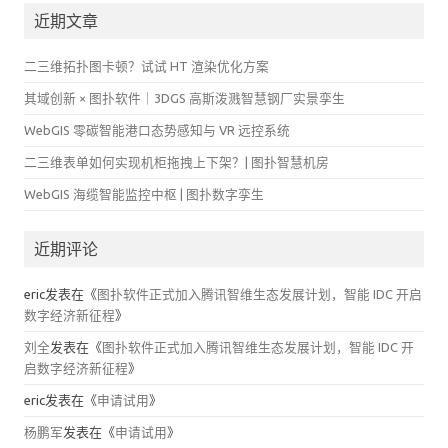
近期文章
二三维拓扑图卡顿？试试 HT 渲染优化方案
其域创新 × 图扑软件｜3DGS 高斯泼溅智慧钢厂实景孪生
WebGIS 零碳智能港口态势感知与 VR 远控系统
二三维表单如何实现机柜拖拽上下架？| 图扑智慧机房
WebGIS 海缆智能监控中枢 | 图扑数字孪生
近期评论
eric
发表在《
图扑软件正式加入腾讯智维生态发展计划，智能 IDC 开启
数字经济新征程
》
刘全
发表在《
图扑软件正式加入腾讯智维生态发展计划，智能 IDC 开
启数字经济新征程
》
eric
发表在《
申请试用
》
杨鹏军
发表在《
申请试用
》