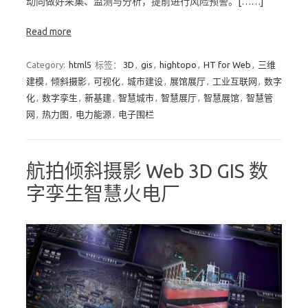
动向做好采集、监测与分析，提前进行风险预警。[……]
Read more
Category:
html5
标签：
3D
,
gis
,
hightopo
,
HT for Web
,
三维
建模
,
倾斜摄影
,
可视化
,
城市建设
,
展馆展厅
,
工业互联网
,
数字
化
,
数字孪生
,
新基建
,
智慧城市
,
智慧展厅
,
智慧展馆
,
智慧管
网
,
热力图
,
电力能源
,
电子围栏
航拍倾斜摄影 Web 3D GIS 数
字孪生智慧火电厂