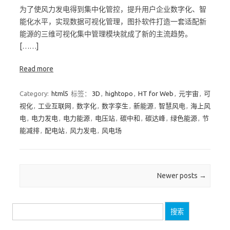
为了使风力发电得到集中化管控，提升用户企业数字化、智
能化水平，实现数据可视化管理，图扑软件打造一套适配新
能源的三维可视化集中管理模块就成了新的主流趋势。
[……]
Read more
Category:
html5
标签：
3D
,
hightopo
,
HT for Web
,
元宇宙
,
可
视化
,
工业互联网
,
数字化
,
数字孪生
,
新能源
,
智慧风电
,
海上风
电
,
电力发电
,
电力能源
,
电压站
,
碳中和
,
碳达峰
,
绿色能源
,
节
能减排
,
配电站
,
风力发电
,
风电场
Post navigation
Newer posts
→
搜
索：