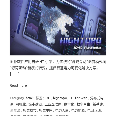
图扑软件应用自研 HT 引擎，为传统的“源随荷动”调度模式向
“源荷互动”新模式转变，提供智慧电力可视化解决方案。
[……]
Read more
Category:
html5
标签：
3D
,
hightopo
,
HT for Web
,
分布式电
源
,
可视化
,
城市建设
,
工业互联网
,
数字化
,
数字孪生
,
新基建
,
新能源
,
智慧城市
,
智慧电网
,
电力大屏
,
电力能源
,
电网互动
,