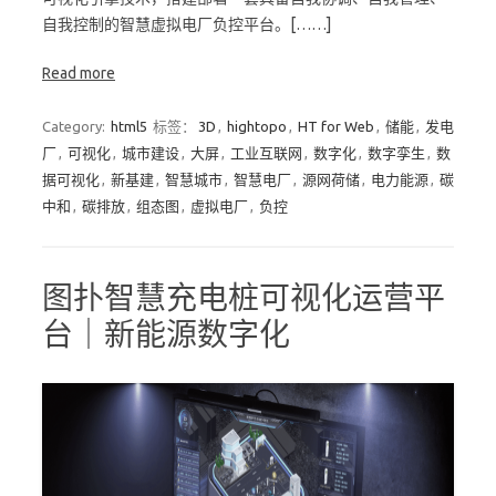
自我控制的智慧虚拟电厂负控平台。[……]
Read more
Category:
html5
标签：
3D
,
hightopo
,
HT for Web
,
储能
,
发电
厂
,
可视化
,
城市建设
,
大屏
,
工业互联网
,
数字化
,
数字孪生
,
数
据可视化
,
新基建
,
智慧城市
,
智慧电厂
,
源网荷储
,
电力能源
,
碳
中和
,
碳排放
,
组态图
,
虚拟电厂
,
负控
图扑智慧充电桩可视化运营平
台｜新能源数字化