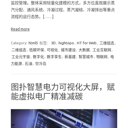
监控管理。整体采用轻量化建模的方式，多方位直观展示蒸
汽分配、通风系统、冷凝过程、蒸汽凝结、冷凝排出等重点
流程的运行态势。[……]
Read more
Category:
html5
标签：
3D
,
hightopo
,
HT for Web
,
三维组态
,
二维组态
,
低碳环保
,
可视化
,
城市建设
,
大数据
,
工业互联网
,
工业元宇宙
,
数字化
,
数字孪生
,
新基建
,
智慧城市
,
物联网
,
电
力能源
,
石油
,
空冷岛
图扑智慧电力可视化大屏，赋
能虚拟电厂精准减碳