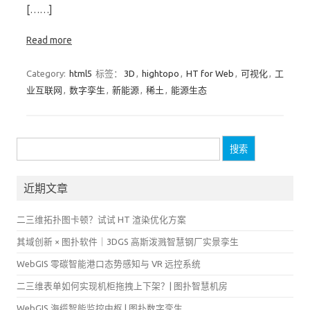
[……]
Read more
Category:
html5
标签：
3D
,
hightopo
,
HT for Web
,
可视化
,
工
业互联网
,
数字孪生
,
新能源
,
稀土
,
能源生态
搜
索：
近期文章
二三维拓扑图卡顿？试试 HT 渲染优化方案
其域创新 × 图扑软件｜3DGS 高斯泼溅智慧钢厂实景孪生
WebGIS 零碳智能港口态势感知与 VR 远控系统
二三维表单如何实现机柜拖拽上下架？| 图扑智慧机房
WebGIS 海缆智能监控中枢 | 图扑数字孪生