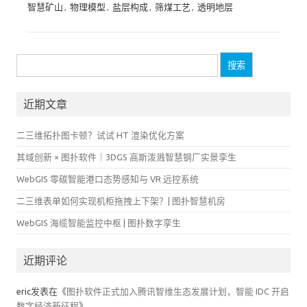
智慧矿山
,
物理模型
,
盐层构成
,
筛煤工艺
,
透明地层
搜
索：
近期文章
二三维拓扑图卡顿？试试 HT 渲染优化方案
其域创新 × 图扑软件｜3DGS 高斯泼溅智慧钢厂实景孪生
WebGIS 零碳智能港口态势感知与 VR 远控系统
二三维表单如何实现机柜拖拽上下架？| 图扑智慧机房
WebGIS 海缆智能监控中枢 | 图扑数字孪生
近期评论
eric
发表在《
图扑软件正式加入腾讯智维生态发展计划，智能 IDC 开启
数字经济新征程
》