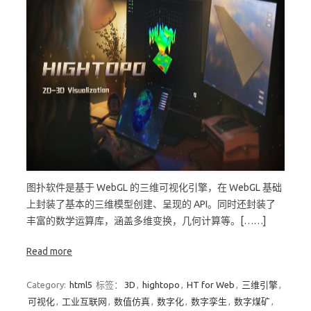
图扑软件是基于 WebGL 的三维可视化引擎，在 WebGL 基础
上封装了基本的三维模型创建、呈现的 API。同时还封装了
丰富的数学运算库，涵盖多维变换，几何计算等。[……]
Read more
Category:
html5
标签：
3D
,
hightopo
,
HT for Web
,
三维引擎
,
可视化
,
工业互联网
,
数值仿真
,
数字化
,
数字孪生
,
数字煤矿
,