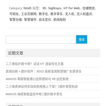
Category:
html5
标签：
3D
,
hightopo
,
HT for Web
,
仓储物流
,
可视化
,
工业互联网
,
数字化
,
数字孪生
,
无人机
,
无人机盘点
,
智慧仓储
,
智慧城市
,
自主定位
,
航线规划
搜
索：
近期文章
二三维拓扑图卡顿？试试 HT 渲染优化方案
其域创新 × 图扑软件｜3DGS 高斯泼溅智慧钢厂实景孪生
WebGIS 零碳智能港口态势感知与 VR 远控系统
二三维表单如何实现机柜拖拽上下架？| 图扑智慧机房
WebGIS 海缆智能监控中枢 | 图扑数字孪生