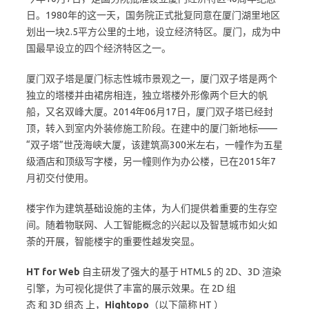
日。1980年的这一天，国务院正式批复同意在厦门湖里地区
划出一块2.5平方公里的土地，设立经济特区。厦门，成为中
国最早设立的四个经济特区之一。
厦门双子塔是厦门标志性城市景观之一，厦门双子塔是两个
独立的塔楼并由裙房相连，独立塔楼外形像两个巨大的帆
船，又名双峰大厦。2014年06月17日，厦门双子塔已经封
顶，转入到室内外装修施工阶段。在建中的厦门新地标——
“双子塔”世茂海峡大厦，该建筑高300米左右，一幢作为五星
级酒店和顶级写字楼，另一幢则作为办公楼，已在2015年7
月初交付使用。
楼宇作为建筑基础设施的主体，为人们提供着重要的生存空
间。随着物联网、人工智能概念的兴起以及智慧城市如火如
荼的开展，智能楼宇的重要性越发突显。
HT for Web
自主研发了强大的基于 HTML5 的 2D、3D 渲染
引擎，为可视化提供了丰富的展示效果。在 2D 组
态 和 3D 组态 上，
Hightopo
（以下简称 HT ）