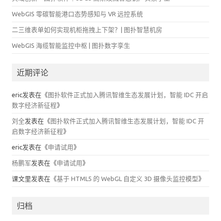
WebGIS 零碳智能港口态势感知与 VR 远控系统
二三维表单如何实现机柜拖拽上下架？| 图扑智慧机房
WebGIS 海缆智能监控中枢 | 图扑数字孪生
近期评论
eric
发表在《
图扑软件正式加入腾讯智维生态发展计划，智能 IDC 开启
数字经济新征程
》
刘全
发表在《
图扑软件正式加入腾讯智维生态发展计划，智能 IDC 开
启数字经济新征程
》
eric
发表在《
申请试用
》
杨鹏军
发表在《
申请试用
》
课文里
发表在《
基于 HTML5 的 WebGL 自定义 3D 摄像头监控模型
》
归档