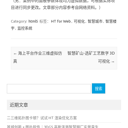
（另：案例中的面板参数体现均为虚拟数据，可根据实际项
目进行同步更改。文章部分内容参考自网络资料。）
Category:
html5
标签：
HT for Web
,
可视化
,
智慧城市
,
智慧楼
宇
,
监控系统
Post navigation
←
海上平台作业三维虚拟仿
智慧矿山-选矿工艺数字 3D
真
可视化
→
搜
索：
近期文章
二三维拓扑图卡顿？试试 HT 渲染优化方案
其域创新 × 图扑软件｜3DGS 高斯泼溅智慧钢厂实景孪生