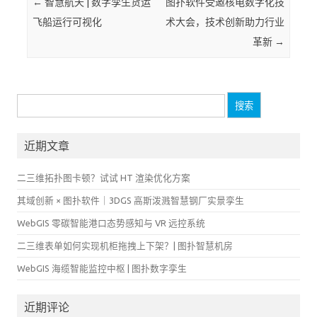
Post navigation
←
智慧航天 | 数字孪生货运
图扑软件受邀核电数字化技
飞船运行可视化
术大会，技术创新助力行业
革新
→
搜
索：
近期文章
二三维拓扑图卡顿？试试 HT 渲染优化方案
其域创新 × 图扑软件｜3DGS 高斯泼溅智慧钢厂实景孪生
WebGIS 零碳智能港口态势感知与 VR 远控系统
二三维表单如何实现机柜拖拽上下架？| 图扑智慧机房
WebGIS 海缆智能监控中枢 | 图扑数字孪生
近期评论