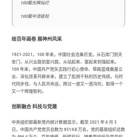
100载光辉灿烂
100载中流砥柱
绘百年画卷 展神州风采
1921-2021，100 年来，中国社会沧桑巨变。从石库门到天
安门，从兴业路到复兴路，从站起来、富起来到强起来。
100 年来，中国共产党矢志践行初心使命、筚路蓝缕奠基立
业、深化改革开辟未来，建立了彪炳千秋的历史伟绩。与时
代同步伐、与人民共命运，跨过一道又一道沟坎，取得一个
又一个辉煌胜利。
创新融合 科技与党建
中央组织部最新党内统计数据显示，截至 2021 年 6 月 5
日，中国共产党党员总数为 9514.8 万名，党的基层组织总数
为 486.4 万个。百年峥嵘，砥砺前行。随着党组织及党员的