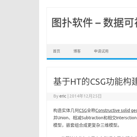
图扑软件 – 数据
首页
博客
申请试用
基于HT的CSG功能构建
By
eric
|
2014年12月25日
构造实体几何
CSG
全称
Constructive solid g
并Union、相减Subtraction和相交In
模型，嵌套组合成更复杂三维模型。