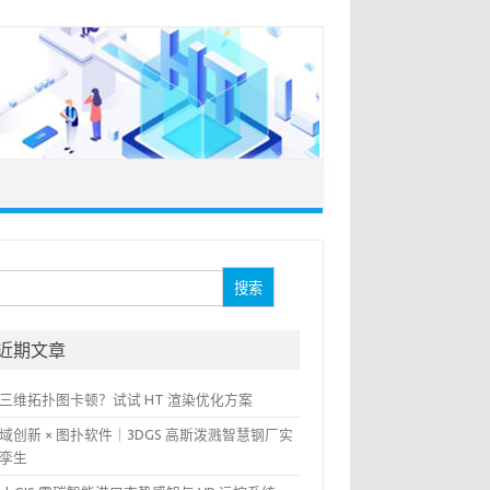
：
近期文章
三维拓扑图卡顿？试试 HT 渲染优化方案
域创新 × 图扑软件｜3DGS 高斯泼溅智慧钢厂实
孪生