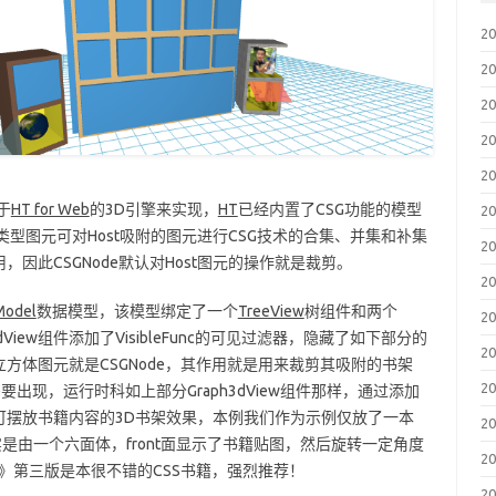
2
2
2
2
2
于
HT for Web
的3D引擎来实现，
HT
已经内置了CSG功能的模型
2
类型图元可对Host吸附的图元进行CSG技术的合集、并集和补集
2
因此CSGNode默认对Host图元的操作就是裁剪。
2
Model
数据模型，该模型绑定了一个
TreeView
树组件和两个
2
View组件添加了VisibleFunc的可见过滤器，隐藏了如下部分的
2
蓝色立方体图元就是CSGNode，其作用就是用来裁剪其吸附的书架
2
要出现，运行时科如上部分Graph3dView组件那样，通过添加
可摆放书籍内容的3D书架效果，本例我们作为示例仅放了一本
2
，这本书其实是由一个六面体，front面显示了书籍贴图，然后旋转一定角度
2
Manual》第三版是本很不错的CSS书籍，强烈推荐！
2