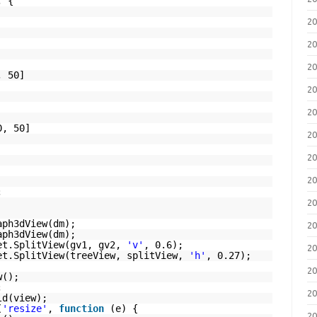
, {
2
2
2
, 50]
2
2
0, 50]
2
2
2
t(){
Model();
2
dget.TreeVi
raph3dView(dm);
2
raph3dView(dm);
et.SplitView(gv1, gv2,
'v'
, 0.6);
2
et.SplitView(treeView, splitView,
'h'
, 0.27);
2
ew();
;
2
hild(view);
(
'resize'
,
function
(e) {
2