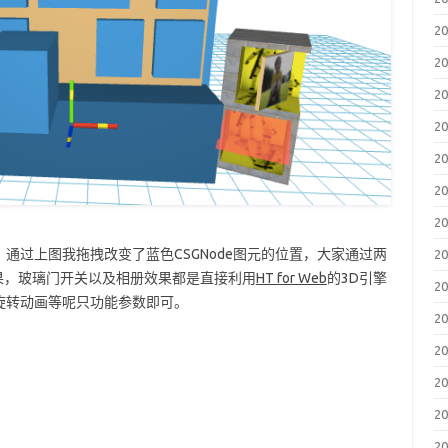
2
2
2
2
2
2
2
通过上图我拖拽改变了蓝色CSGNode图元的位置，大家通过两
2
果，玻璃门开关以及相册效果都是直接利用
HT for Web
的3D引擎
2
旋转动画等呢只功能参数即可。
2
2
2
2
2