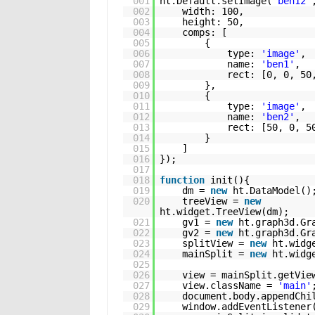
001
ht.Default.setImage(
'ben12'
002
width: 100,
003
height: 50,
004
comps: [
005
{
006
type:
'image'
,
007
name:
'ben1'
,
008
rect: [0, 0, 50
009
},
010
{
011
type:
'image'
,
012
name:
'ben2'
,
013
rect: [50, 0, 5
014
}
015
]
016
});
017
018
function
ini
019
dm =
new
ht.Data
020
treeView =
new
ht.wi
021
gv1 =
new
ht.graph3d.G
022
gv2 =
new
ht.graph3d.G
023
splitView =
new
ht.widg
024
mainSplit =
new
ht.widg
025
026
view = mainSplit.getVi
027
view.className =
'main'
028
document.body.appendC
029
window.addEventListener