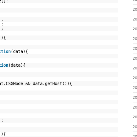
e();
;
2
2
);
);
);
2
(){
2
2
ction
(data){
2
tion
(data){
2
2
ht.CSGNode && data.getHost()){
2
2
2
2
);
2
(){
2