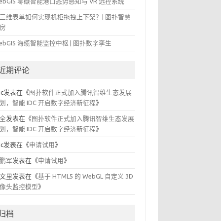
ebGIS 零碳智能港口态势感知与 VR 远控系统
三维表单如何实现机柜拖拽上下架？| 图扑智慧
房
ebGIS 海缆智能监控中枢 | 图扑数字孪生
近期评论
ic
发表在《
图扑软件正式加入腾讯智维生态发展
划，智能 IDC 开启数字经济新征程
》
全
发表在《
图扑软件正式加入腾讯智维生态发展
划，智能 IDC 开启数字经济新征程
》
ic
发表在《
申请试用
》
鹏军
发表在《
申请试用
》
文里
发表在《
基于 HTML5 的 WebGL 自定义 3D
像头监控模型
》
归档