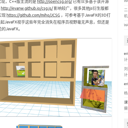
W
现，C++版主流的是
http://opencsg.org/
已有众多基于该开源
现
http://evanw.github.io/csg.js/
影响较广，很多其他js衍生版都
二
实现
https://github.com/miho/JCSG
，可参考基于JavaFX的3D打
机
起JavaFX视乎这些年完全消失在程序员视野毫无声息，但还是
W
JavaFX。
er
计
刘
计
er
杨
课
摄