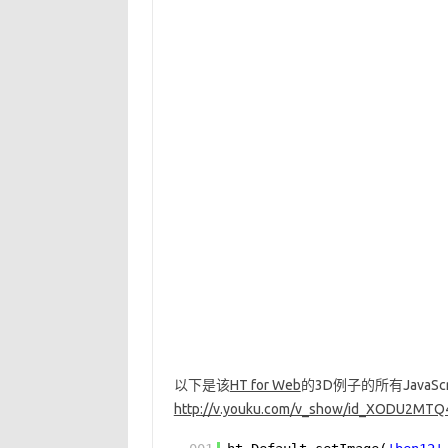
以下是该
HT for Web
的3D例子的所有JavaSc
http://v.youku.com/v_show/id_XODU2MTQ4