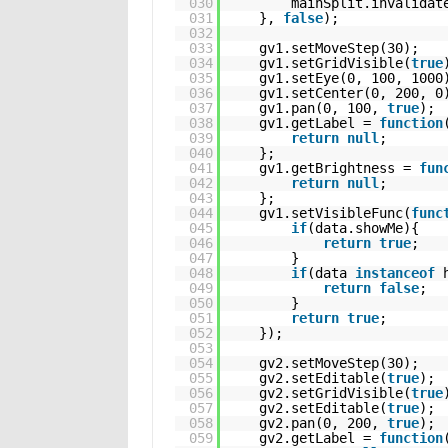
030
mainSplit.invalidat
031
},
false
)
032
033
gv1.setMoveStep(30);
034
gv1.setGridVisible(
true
035
gv1.setEye(0, 100, 1000
036
gv1.setCenter(0, 200, 0
037
gv1.pan(0, 100,
true
);
038
gv1.getLabel =
function
039
return
null
;
040
};
041
gv1.getBrightness =
fun
042
return
null
;
043
};
044
gv1.setVisibleFunc(
func
045
if
(data.showMe){
046
return
true
;
047
}
048
if
(data
instanceof
049
return
false
;
050
}
051
return
true
;
052
});
053
054
gv2.setMoveStep(30);
055
gv2.setEditable(
true
);
056
gv2.setGridVisible(
true
057
gv2.setEditable(
true
);
058
gv2.pan(0, 200,
true
);
059
gv2.getLabel =
function