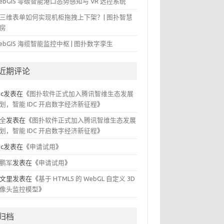
ebGIS 零碳智能港口态势感知与 VR 远控系统
三维表单如何实现机柜拖拽上下架？| 图扑智慧
房
ebGIS 海缆智能监控中枢 | 图扑数字孪生
近期评论
ic
发表在《
图扑软件正式加入腾讯智维生态发展
划，智能 IDC 开启数字经济新征程
》
全
发表在《
图扑软件正式加入腾讯智维生态发展
划，智能 IDC 开启数字经济新征程
》
ic
发表在《
申请试用
》
鹏军
发表在《
申请试用
》
文里
发表在《
基于 HTML5 的 WebGL 自定义 3D
像头监控模型
》
归档