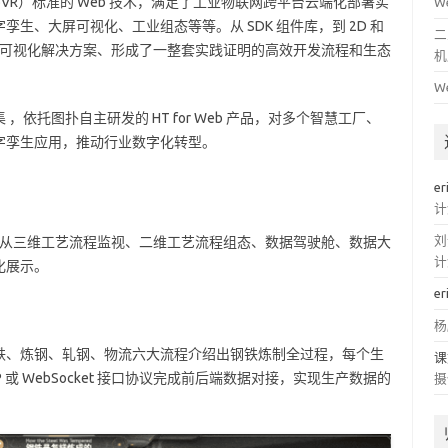
L/WebVR）标准的 Web 技术，满足了工业物联网跨平台云端化部署实
W
生、大屏可视化、工业组态等等。从 SDK 组件库，到 2D 和
二
据可视化解决方案、形成了一整套实践证明的高效开发流程和生态
机
W
依托图扑自主研发的 HT for Web 产品，对多个智慧工厂、
字孪生应用，推动行业数字化转型。
er
计
刘
 产品，从三维工艺流程监视、二维工艺流程组态、数据驾驶舱、数据大
计
化展示。
er
杨
铁、炼钢、轧钢、物流六大流程介绍出钢铁炼制全过程，每个生
课
或 WebSocket 接口协议完成前后端数据对接，实现生产数据的
摄