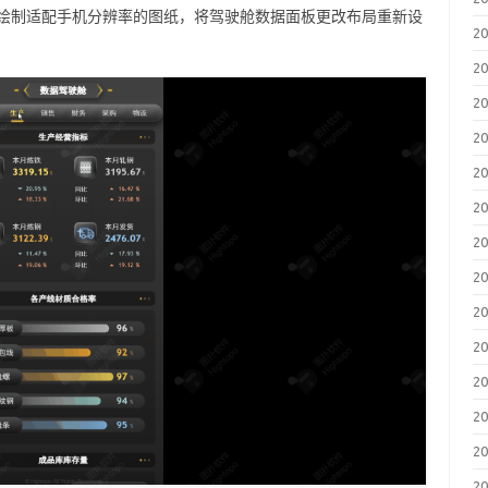
品还支持绘制适配手机分辨率的图纸，将驾驶舱数据面板更改布局重新设
2
。
2
2
2
2
2
2
2
2
2
2
2
2
2