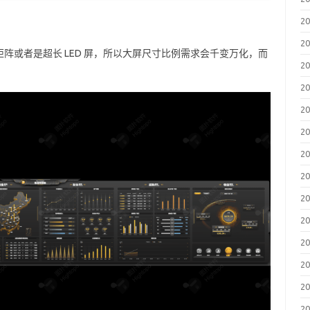
2
2
阵或者是超长 LED 屏，所以大屏尺寸比例需求会千变万化，而
2
2
2
2
2
2
2
2
2
2
2
2