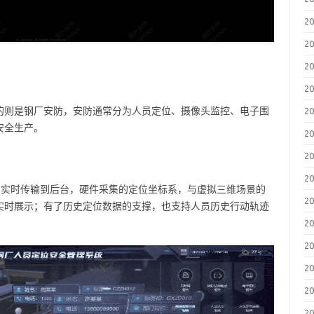
2
2
2
2
的则是钢厂安防，安防通常分为人员定位、摄像头监控、电子围
2
安全生产。
2
2
2
信息实时传输到后台，硬件采集的定位坐标系，与虚拟三维场景的
2
实时展示；有了历史定位数据的支撑，也支持人员历史行动轨迹
2
2
2
2
2