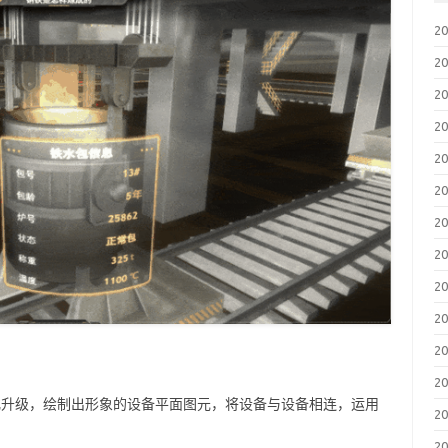
2
2
2
2
2
2
2
2
2
2
2
2
步美化升级，绘制出形象的设备平面图元，将设备与设备相连，运用
2
。
2