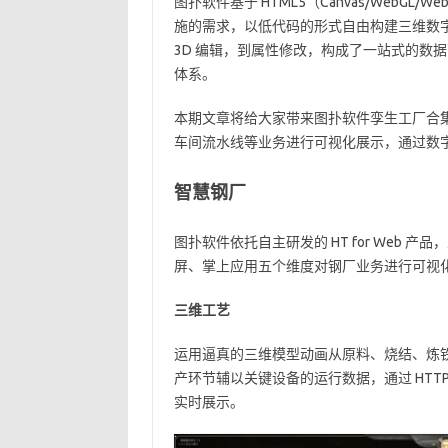
图扑软件基于 HTML5（Canvas/WebG
施的需求，以低代码的形式自由构建三维数字孪
3D 编辑，到属性修改，构成了一站式的数
体系。
本期文章将给大家带来图扑软件孪生工厂合集 ，
车间流水线等业务进行可视化展示，通过数
智慧钢厂
图扑软件依托自主研发的 HT for Web
屏、掌上应用五个维度对钢厂业务进行可视
三维工艺
运用逼真的三维模型动画从原料、烧结、炼
产环节辅以关键设备的运行数据，通过 HTTP 
实时展示。