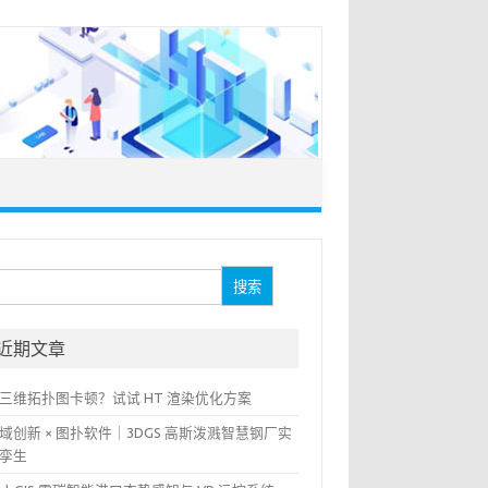
：
近期文章
三维拓扑图卡顿？试试 HT 渲染优化方案
域创新 × 图扑软件｜3DGS 高斯泼溅智慧钢厂实
孪生