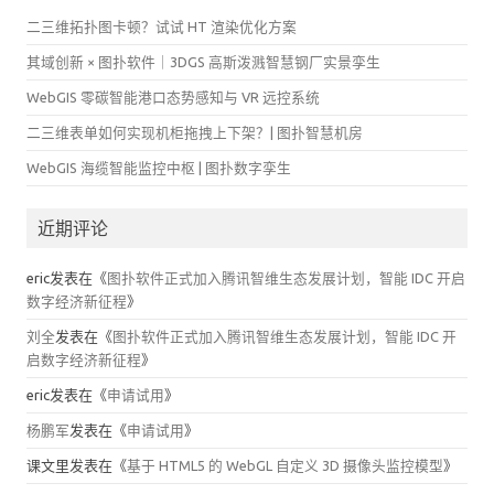
二三维拓扑图卡顿？试试 HT 渲染优化方案
其域创新 × 图扑软件｜3DGS 高斯泼溅智慧钢厂实景孪生
WebGIS 零碳智能港口态势感知与 VR 远控系统
二三维表单如何实现机柜拖拽上下架？| 图扑智慧机房
WebGIS 海缆智能监控中枢 | 图扑数字孪生
近期评论
eric
发表在《
图扑软件正式加入腾讯智维生态发展计划，智能 IDC 开启
数字经济新征程
》
刘全
发表在《
图扑软件正式加入腾讯智维生态发展计划，智能 IDC 开
启数字经济新征程
》
eric
发表在《
申请试用
》
杨鹏军
发表在《
申请试用
》
课文里
发表在《
基于 HTML5 的 WebGL 自定义 3D 摄像头监控模型
》