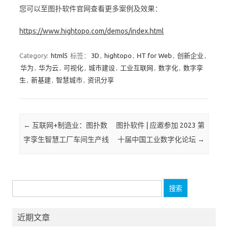
您可以至图扑软件官网查看更多案例及效果：
https://www.hightopo.com/demos/index.html
Category:
html5
标签：
3D
,
hightopo
,
HT for Web
,
创新企业
,
华为
,
华为云
,
可视化
,
城市建设
,
工业互联网
,
数字化
,
数字孪
生
,
新基建
,
智慧城市
,
资讯分享
Post navigation
←
互联网+制造业：图扑数
图扑软件 | 应邀参加 2023 第
字孪生智慧工厂车间生产线
十届中国工业数字化论坛
→
搜
索：
近期文章