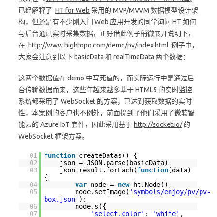
已经解释了
HT for Web
采用的 MVP/MVVM 数据模型设计架
构，但还是有不少刚入门 Web 应用开发的同学询问 HT 如何
与后台通讯实时采集数据，正好借此例子稍微展开说明下，
在
http://www.hightopo.com/demo/pv/index.html
例子中，
大家会注意到以下 basicData 和 realTimeData 两个数据：
这两个数据值在 demo 中写死值的，而实际运行中是通过后
台传输数据而来，这些年越来越多基于 HTML5 的实时监控
系统都采用了 WebSocket 的方案，已达到获取数据的实时
性，本案例的客户也不例外，前面提到了他们采用了微软智
能云的 Azure IoT 套件，因此采用基于
http://socket.io/
的
WebSocket 框架方案。
01
function
createDatas() {
02
json = JSON.parse(basicData);
03
json.result.forEach(
function
(data)
{
04
var
node =
new
ht.Node();
05
node.setImage(
'symbols/enjoy/pv/pv-
box.json'
);
06
node.s({
07
'select.color'
:
'white'
,