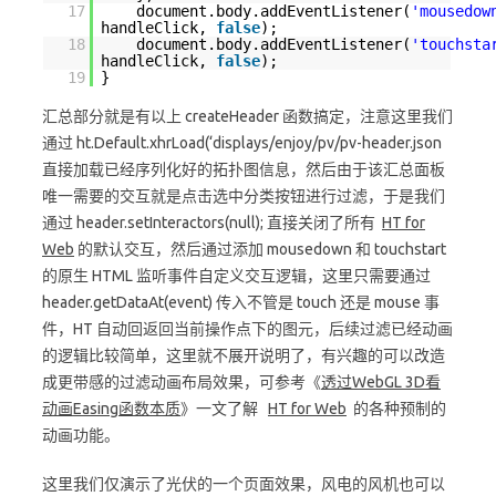
17
document.body.addEventListener(
'mousedow
handleClick,
false
);
18
document.body.addEventListener(
'touchsta
handleClick,
false
);
19
}
汇总部分就是有以上 createHeader 函数搞定，注意这里我们
通过 ht.Default.xhrLoad(‘displays/enjoy/pv/pv-header.json
直接加载已经序列化好的拓扑图信息，然后由于该汇总面板
唯一需要的交互就是点击选中分类按钮进行过滤，于是我们
通过 header.setInteractors(null); 直接关闭了所有
HT for
Web
的默认交互，然后通过添加 mousedown 和 touchstart
的原生 HTML 监听事件自定义交互逻辑，这里只需要通过
header.getDataAt(event) 传入不管是 touch 还是 mouse 事
件，HT 自动回返回当前操作点下的图元，后续过滤已经动画
的逻辑比较简单，这里就不展开说明了，有兴趣的可以改造
成更带感的过滤动画布局效果，可参考《
透过WebGL 3D看
动画Easing函数本质
》一文了解
HT for Web
的各种预制的
动画功能。
这里我们仅演示了光伏的一个页面效果，风电的风机也可以