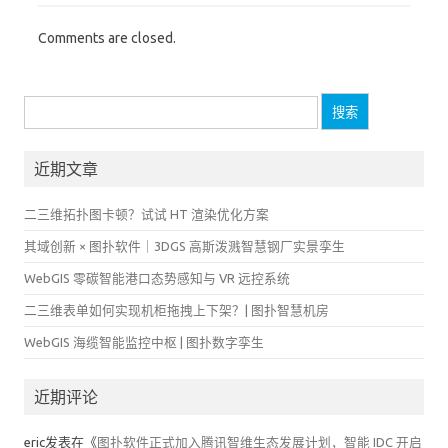
Comments are closed.
搜
索：
近期文章
二三维拓扑图卡顿？试试 HT 渲染优化方案
其域创新 × 图扑软件｜3DGS 高斯泼溅智慧钢厂实景孪生
WebGIS 零碳智能港口态势感知与 VR 远控系统
二三维表单如何实现机柜拖拽上下架？| 图扑智慧机房
WebGIS 海缆智能监控中枢 | 图扑数字孪生
近期评论
eric
发表在《
图扑软件正式加入腾讯智维生态发展计划，智能 IDC 开启