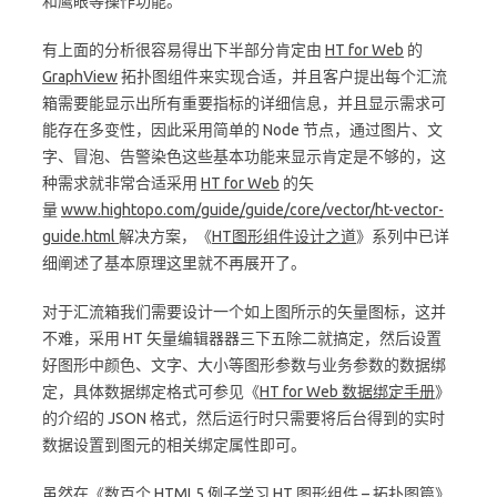
和鹰眼等操作功能。
有上面的分析很容易得出下半部分肯定由
HT for Web
的
GraphView
拓扑图组件来实现合适，并且客户提出每个汇流
箱需要能显示出所有重要指标的详细信息，并且显示需求可
能存在多变性，因此采用简单的 Node 节点，通过图片、文
字、冒泡、告警染色这些基本功能来显示肯定是不够的，这
种需求就非常合适采用
HT for Web
的矢
量
www.hightopo.com/guide/guide/core/vector/ht-vector-
guide.html
解决方案，《
HT图形组件设计之道
》系列中已详
细阐述了基本原理这里就不再展开了。
对于汇流箱我们需要设计一个如上图所示的矢量图标，这并
不难，采用 HT 矢量编辑器器三下五除二就搞定，然后设置
好图形中颜色、文字、大小等图形参数与业务参数的数据绑
定，具体数据绑定格式可参见《
HT for Web 数据绑定手册
》
的介绍的 JSON 格式，然后运行时只需要将后台得到的实时
数据设置到图元的相关绑定属性即可。
虽然在《
数百个 HTML5 例子学习 HT 图形组件 – 拓扑图篇
》