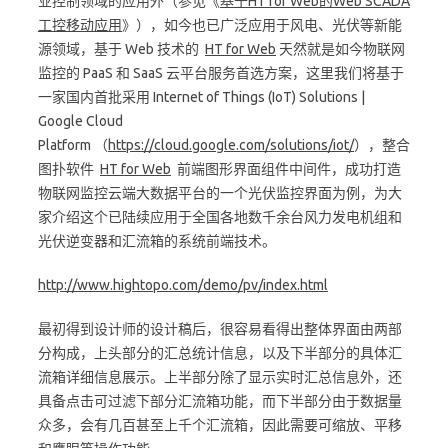
业控制领域的应用外（参见《
基于HT for Web的Web SCADA
工控移动应用
》），如今也已广泛应用于风电、光伏等新能
源领域，基于 Web 技术的
HT for Web
天然就是如今物联网
监控的 PaaS 和 SaaS 云平台服务首选方案，这里我们将基于
一家国内首批采用 Internet of Things (IoT) Solutions |
Google Cloud
Platform （
https://cloud.google.com/solutions/iot/
），整合
图扑软件
HT for Web
前端图形界面组件中间件，成功打造
物联网监控云端大数据平台的一个光伏监控界面为例，为大
家介绍这个已陆续应用于全国各地数千余台风力发电机组和
光伏逆变器和汇流箱的系统前端技术。
http://www.hightopo.com/demo/pv/index.html
最初得到设计师的设计稿后，很容易看得出整体界面由两部
分构成，上头部分的汇总统计信息，以及下半部分的具体汇
流箱详细信息展示。上半部分除了显示实时汇总信息外，还
具备点击可过滤下部分汇流箱功能，而下半部分由于数据量
众多，会有几百甚至上千个汇流箱，因此需要可缩放、平移