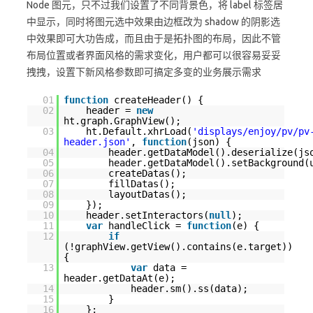
Node 图元，只不过我们设置了不同背景色，将 label 标签居
中显示，同时将图元选中效果由边框改为 shadow 的阴影选
中效果即可大功告成，而且由于是拓扑图的布局，因此不管
布局位置或者界面风格的需求变化，用户都可以很容易妥妥
拽拽，设置下新风格参数即可搞定多变的业务展示需求
01
function
createHeader() {
02
header =
new
ht.graph.GraphView();
03
ht.Default.xhrLoad(
'displays/enjoy/pv/pv
header.json'
,
function
(json) {
04
header.getDataModel().de
05
header.getDataModel().setBackground(
06
createDatas();
07
fillDatas();
08
layoutDatas();
09
});
10
header.setInteractors(
null
);
11
var
handleClick =
function
(e) {
12
if
(!graphView.getView().contains(e.target))
{
13
var
data =
header.getDataAt(e);
14
header.sm().ss(
15
}
16
};