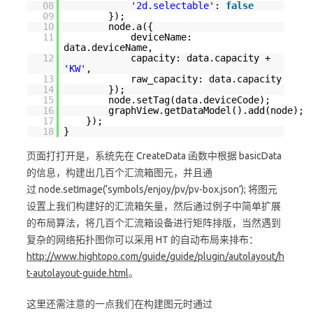
08
'2d.selectable'
:
false
09
});
10
node.a({
11
deviceName:
data.deviceName,
12
capacity: data.capacity +
'KW'
,
13
raw_capacity: data.capacity
14
});
15
node.setTag(data.deviceCode);
16
graphView.getDataModel().add(node);
17
});
18
}
页面打打开是，系统先在 CreateData 函数中根据 basicData
的信息，构建出几百个汇流箱图元，并且通
过 node.setImage(‘symbols/enjoy/pv/pv-box.json’); 将图元
设置上我们构建好的汇流箱矢量，然后通过例子中简单扩展
的布局算法，将几百个汇流箱设备进行矩阵排版，当然遇到
复杂的网络拓扑图你可以采用 HT 的自动布局来排布：
http://www.hightopo.com/guide/guide/plugin/autolayout/h
t-autolayout-guide.html
。
这里还需注意的一点我们在构建图元时通过