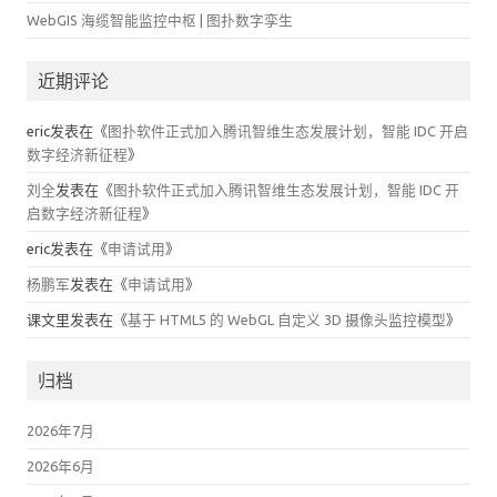
WebGIS 海缆智能监控中枢 | 图扑数字孪生
近期评论
eric
发表在《
图扑软件正式加入腾讯智维生态发展计划，智能 IDC 开启
数字经济新征程
》
刘全
发表在《
图扑软件正式加入腾讯智维生态发展计划，智能 IDC 开
启数字经济新征程
》
eric
发表在《
申请试用
》
杨鹏军
发表在《
申请试用
》
课文里
发表在《
基于 HTML5 的 WebGL 自定义 3D 摄像头监控模型
》
归档
2026年7月
2026年6月