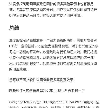
进度条控制动画进度条在图扑的很多其他案例中也有被用
到
，尤其是在流程动画较长时，用户可以在任意时间节点开
始演示流程动画效果，这极大地方便了用户使用。
总结
进度条控制动画播放是一个较为高级的功能，需要开发者对
HT 有一定的基础，才能较为轻松地实现。对于有兴趣深入学
习这一功能的开发者，欢迎随时与我们沟通交流，我们将提
供专业的指导和资源，帮助大家更好地掌握和应用这一技
术。通过我们的支持，您能够在项目中实现更加流畅和互动
的动画效果。
您可以至图扑软件官网查看更多案例及效果：
图扑软件 – 构建先进 2D 和 3D 可视化所需要的一切
Category:
html5
标签：
3D
,
hightopo
,
HT for Web
,
可视化
,
城
市建设
,
工业互联网
,
数字化
,
数字孪生
,
新基建
,
智慧城市
,
进度