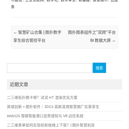
条
Post navigation
←
智慧矿山合集 | 图扑数字
图扑图表组件之“双跨”平台
孪生综合管控平台
BI 数据大屏
→
搜
索：
近期文章
二三维拓扑图卡顿？试试 HT 渲染优化方案
其域创新 × 图扑软件｜3DGS 高斯泼溅智慧钢厂实景孪生
WebGIS 零碳智能港口态势感知与 VR 远控系统
二三维表单如何实现机柜拖拽上下架？| 图扑智慧机房