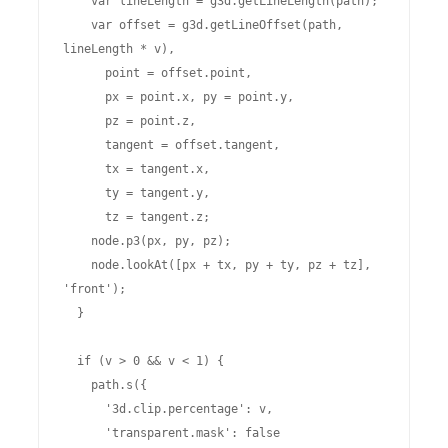
    var lineLength = g3d.getLineLength(path);

    var offset = g3d.getLineOffset(path, 
lineLength * v), 

      point = offset.point, 

      px = point.x, py = point.y, 

      pz = point.z, 

      tangent = offset.tangent, 

      tx = tangent.x, 

      ty = tangent.y, 

      tz = tangent.z;

    node.p3(px, py, pz);

    node.lookAt([px + tx, py + ty, pz + tz], 
'front');

  }

  if (v > 0 && v < 1) {

    path.s({

      '3d.clip.percentage': v,

      'transparent.mask': false
