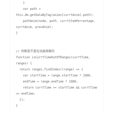
    }

    var path = 
this.dm.getDataByTag(anims[currtAnim].path);

    pathAnim(node, path, currtItemPercentage, 
currtAnim, prevAnim);

}

// 判断是不是在动画周期内

function isCurrtTimeOutOfRanges(currtTime, 
ranges) {

  return ranges.findIndex((range) => {

    var startTime = range.startTime * 1000,

    endTime = range.endTime * 1000;

    return currtTime >= startTime && currtTime 
<= endTime;

  });

}