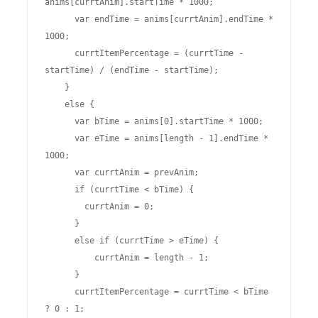
anims[currtAnim].startTime * 1000;

      var endTime = anims[currtAnim].endTime * 
1000;

      currtItemPercentage = (currtTime - 
startTime) / (endTime - startTime);

    }

    else {

      var bTime = anims[0].startTime * 1000;

      var eTime = anims[length - 1].endTime * 
1000;

      var currtAnim = prevAnim;

      if (currtTime < bTime) {

        currtAnim = 0;

      }

      else if (currtTime > eTime) {

          currtAnim = length - 1;

      }

      currtItemPercentage = currtTime < bTime 
? 0 : 1;
