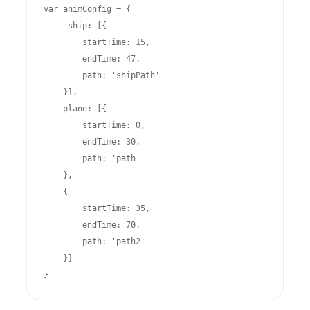
var animConfig = {

     ship: [{

        startTime: 15,

        endTime: 47,

        path: 'shipPath'

    }],

    plane: [{

        startTime: 0,

        endTime: 30,

        path: 'path'

    },

    {

        startTime: 35,

        endTime: 70,

        path: 'path2'

    }]

}