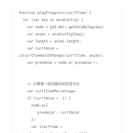
function playProggress(currtTime) {

  for (var key in animConfig) {

    var node = g3d.dm().getDataByTag(key)

    var anims = animConfig[key];

    var length = anims.length;

    var currtAnim = 
isCurrtTimeOutOfRanges(currtTime, anims);

    var prevAnim = node.a('prevAnim');

    // 计算每一段动画对应的百分比

    var currtItemPercentage;

    if (currtAnim > -1) {

      node.a({

        'prevAnim': currtAnim

      })

      var startTime = 