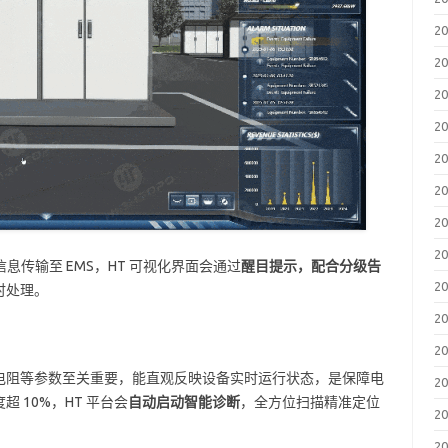
2
2
2
2
2
2
2
2
信息传输至 EMS，HT 可视化界面会通过
醒目提示，配合分级告
2
时处理。
2
2
电阻等参数至关重要，能直观反映设备实时运行状态，是保障电
2
 10%，HT 平台会
自动启动智能诊断
，全方位扫描精准定位
2
2