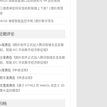
ebGIS 零碳智能港口态势感知与 VR 远控系统
三维表单如何实现机柜拖拽上下架？| 图扑智慧
房
ebGIS 海缆智能监控中枢 | 图扑数字孪生
近期评论
ic
发表在《
图扑软件正式加入腾讯智维生态发展
划，智能 IDC 开启数字经济新征程
》
全
发表在《
图扑软件正式加入腾讯智维生态发展
划，智能 IDC 开启数字经济新征程
》
ic
发表在《
申请试用
》
鹏军
发表在《
申请试用
》
文里
发表在《
基于 HTML5 的 WebGL 自定义 3D
像头监控模型
》
归档