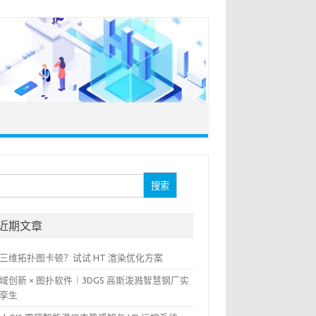
：
近期文章
三维拓扑图卡顿？试试 HT 渲染优化方案
域创新 × 图扑软件｜3DGS 高斯泼溅智慧钢厂实
孪生