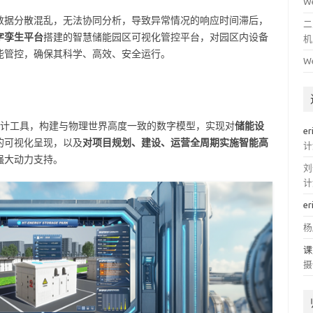
W
数据分散混乱，无法协同分析，导致异常情况的响应时间滞后，
二
字孪生平台
搭建的智慧储能园区可视化管控平台，对园区内设备
机
能管控，确保其科学、高效、安全运行。
W
3D 协同设计工具，构建与物理世界高度一致的数字模型，实现对
储能设
er
的可视化呈现，以及
对项目规划、建设、运营全周期实施智能高
计
强大动力支持。
刘
计
er
杨
课
摄