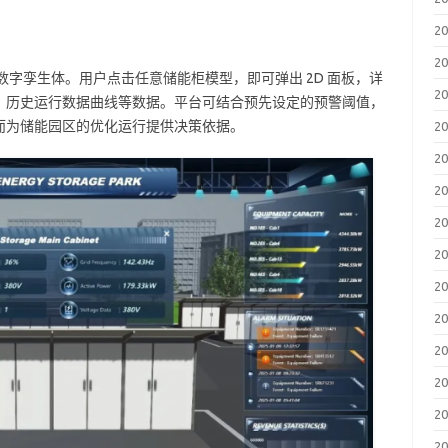
2
2
的数字孪生体。用户点击任意储能柜模型，即可弹出 2D 面板，详
2
、历史运行数据曲线等数据。平台可结合预先设定的预警阈值，
而为储能园区的优化运行提供决策依据。
2
2
2
2
2
2
2
2
2
2
2