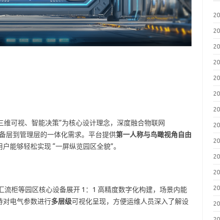
2
2
2
2
2
2
2
、三维可视、智能决策”为核心设计理念，深度融合物联网
2
设备层到管理层的一体化需求。平台提供
第一人称与鸟瞰视角自由
2
户能够轻松实现 “一屏纵览园区全貌”。
2
2
2
、汇流柜等园区核心设备展开 1：1 高精度数字化构建，场景内能
持对电气参数进行
多层级
可视化呈现，方便运维人员深入了解设
2
2