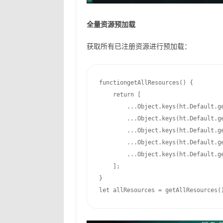
全量资源预加载
获取所有已注册资源进行预加载：
functiongetAllResources() {

    return [

        ...Object.keys(ht.Default.ge
        ...Object.keys(ht.Default.ge
        ...Object.keys(ht.Default.ge
        ...Object.keys(ht.Default.ge
        ...Object.keys(ht.Default.ge
    ];

}

let allResources = getAllResources(