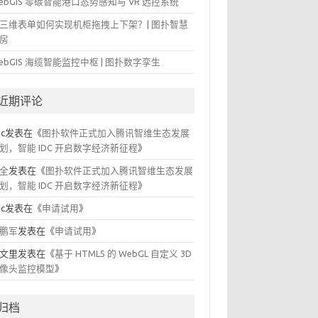
ebGIS 零碳智能港口态势感知与 VR 远控系统
三维表单如何实现机柜拖拽上下架？| 图扑智慧
房
ebGIS 海缆智能监控中枢 | 图扑数字孪生
近期评论
ic
发表在《
图扑软件正式加入腾讯智维生态发展
划，智能 IDC 开启数字经济新征程
》
全
发表在《
图扑软件正式加入腾讯智维生态发展
划，智能 IDC 开启数字经济新征程
》
ic
发表在《
申请试用
》
鹏军
发表在《
申请试用
》
文里
发表在《
基于 HTML5 的 WebGL 自定义 3D
像头监控模型
》
归档