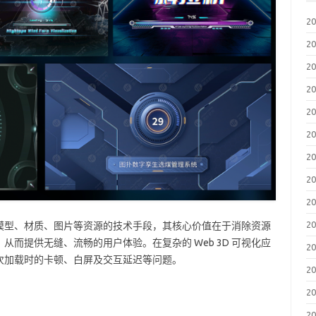
2
2
2
2
2
2
2
2
2
2
模型、材质、图片等资源的技术手段，其核心价值在于消除资源
而提供无缝、流畅的用户体验。在复杂的 Web 3D 可视化应
2
次加载时的卡顿、白屏及交互延迟等问题。
2
2
2