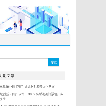
：
近期文章
三维拓扑图卡顿？试试 HT 渲染优化方案
域创新 × 图扑软件｜3DGS 高斯泼溅智慧钢厂实
孪生