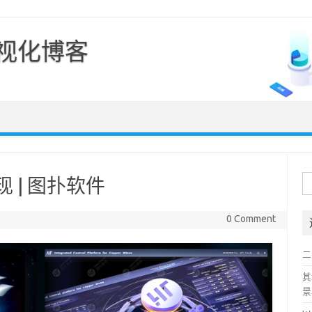
可视化博客
Skip to content
搜
 | 图扑软件
索
0 Comment
二
其
景