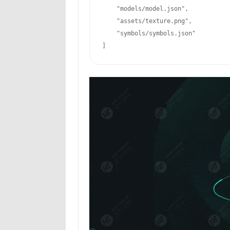
    "models/model.json",

    "assets/texture.png",

    "symbols/symbols.json"

]