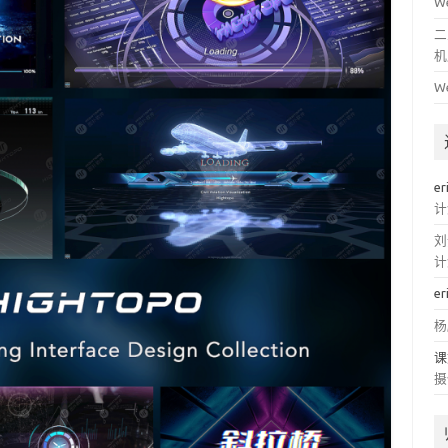
W
二
机
W
er
计
刘
计
er
杨
课
摄