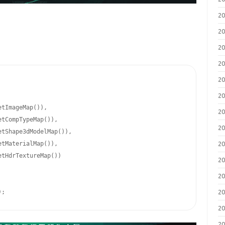
2
2
2
2
2
2
tImageMap()),

2
tCompTypeMap()),

2
tShape3dModelMap()),

tMaterialMap()),

2
tHdrTextureMap())

2
2
);
2
2
2