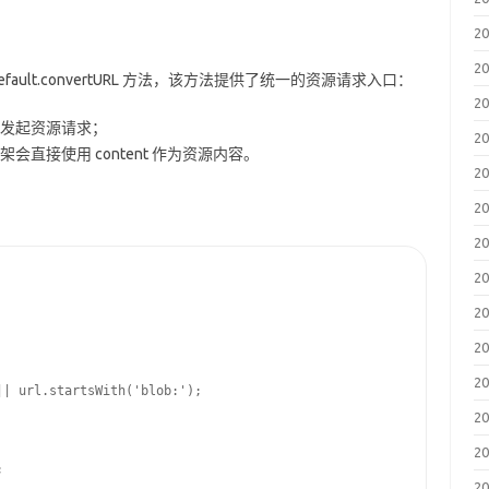
2
2
Default.convertURL 方法，该方法提供了统一的资源请求入口：
2
发起资源请求；
2
时，框架会直接使用 content 作为资源内容。
2
2
2
2
2
2
2
| url.startsWith('blob:');

2
2


2