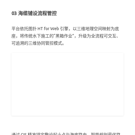
03
海缆铺设流程管控
平台依托图扑 HT for Web 引擎，以三维地理空间映射为底
座，将传统水下施工的“黑箱作业”，升级为全流程可交互、
可追溯的三维协同管控模式。
通过 GIS 精准锚定敷设起止点与海底路由，智能规划最优路