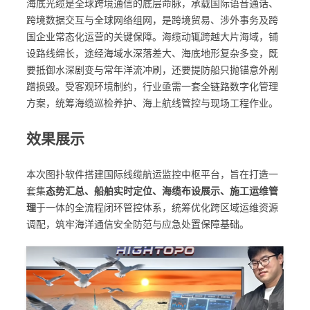
海底光缆是全球跨境通信的底层命脉，承载国际语音通话、
跨境数据交互与全球网络组网，是跨境贸易、涉外事务及跨
国企业常态化运营的关键保障。海缆动辄跨越大片海域，铺
设路线绵长，途经海域水深落差大、海底地形复杂多变，既
要抵御水深剧变与常年洋流冲刷，还要提防船只抛锚意外剐
蹭损毁。受客观环境制约，行业亟需一套全链路数字化管理
方案，统筹海缆巡检养护、海上航线管控与现场工程作业。
效果展示
本次图扑软件搭建国际线缆航运监控中枢平台，旨在打造一
套集
态势汇总、船舶实时定位、海缆布设展示、施工运维管
理
于一体的全流程闭环管控体系，统筹优化跨区域运维资源
调配，筑牢海洋通信安全防范与应急处置保障基础。