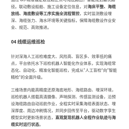
径。联动敷设船舶、施工设备定位信息，对
海床平整、海缆
放线、海底敷设
等工序实施全流程管控
，实时监测敷设埋
深、海缆张力、海水环境等关键指标，保障海缆敷设作业安
全、规范、高效推进。
04
线缆运维巡检
针对深海人工巡检难度大、风险高、盲区多、效率低的痛
点，平台依托水下巡检机器人智能化作业体系，实现海缆常
态化、自动化、精准化智能巡检，完成从“人工盲检”向“智能
精检”的全面升级。
三维场景内能高精度还原海底地形、海缆路由、埋深环境，
巡检机器人搭载高清摄像、声呐探测、传感监测设备，沿预
设海缆路由自动巡航作业，全程实时采集海缆表面状态、埋
深厚度、周边冲刷情况，并同步回传至平台，驱动数字孪生
模型实时更新场景状态，
直观复现机器人全程作业轨迹与海
缆实时运行状态
。