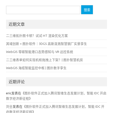
搜
索：
近期文章
二三维拓扑图卡顿？试试 HT 渲染优化方案
其域创新 × 图扑软件｜3DGS 高斯泼溅智慧钢厂实景孪生
WebGIS 零碳智能港口态势感知与 VR 远控系统
二三维表单如何实现机柜拖拽上下架？| 图扑智慧机房
WebGIS 海缆智能监控中枢 | 图扑数字孪生
近期评论
eric
发表在《
图扑软件正式加入腾讯智维生态发展计划，智能 IDC 开启
数字经济新征程
》
刘全
发表在《
图扑软件正式加入腾讯智维生态发展计划，智能 IDC 开
启数字经济新征程
》