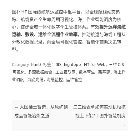
图扑 HT 国际线缆航运监控中枢平台，以全球航线动态追
踪、船缆资产全生命周期可视化、海上作业智能调度为核
心，搭建全域一体化数字孪生管控体系。有效
提升远洋海缆
运输、敷设、运维全流程作业效率
，推动航运与海缆工程从
分散化数据记录，向全局可视化管控、智能化辅助决策转
型。
Category:
html5
标签：
3D
,
hightopo
,
HT for Web
,
三维 GIS
,
可视化
,
多源数据融合
,
工业互联网
,
数字孪生
,
新基建
,
海上作
业调度
,
海底光缆
,
海缆监控
,
运维管控
Post navigation
←
大国稀土智造：从原矿到
二三维表单如何实现机柜拖
成品智能冶炼之道
拽上下架？| 图扑智慧机房
→