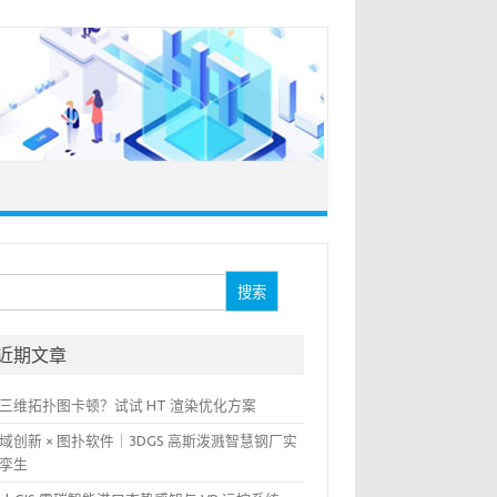
：
近期文章
三维拓扑图卡顿？试试 HT 渲染优化方案
域创新 × 图扑软件｜3DGS 高斯泼溅智慧钢厂实
孪生