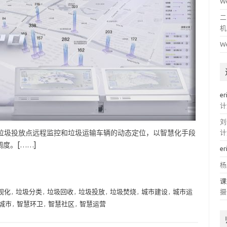
W
二
机
W
er
计
刘
S 可实现垃圾投放点远程监控和垃圾运输车辆的动态定位，以智慧化手段
计
度。[……]
er
杨
课
视化
,
垃圾分类
,
垃圾回收
,
垃圾投放
,
垃圾焚烧
,
城市建设
,
城市运
摄
城市
,
智慧环卫
,
智慧社区
,
智慧运营