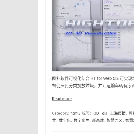
图扑软件可视化结合 HT for Web GI
督促居民分类投放垃圾，并让运输车辆有序调
Read more
Category:
html5
标签：
3D
,
gis
,
上海疫情
,
可
营
,
数字化
,
数字孪生
,
新基建
,
智慧园区
,
智慧