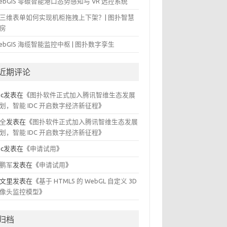
ebGIS 零碳智能港口态势感知与 VR 远控系统
三维表单如何实现机柜拖拽上下架？| 图扑智慧
房
ebGIS 海缆智能监控中枢 | 图扑数字孪生
近期评论
ic
发表在《
图扑软件正式加入腾讯智维生态发展
划，智能 IDC 开启数字经济新征程
》
全
发表在《
图扑软件正式加入腾讯智维生态发展
划，智能 IDC 开启数字经济新征程
》
ic
发表在《
申请试用
》
鹏军
发表在《
申请试用
》
文里
发表在《
基于 HTML5 的 WebGL 自定义 3D
像头监控模型
》
归档