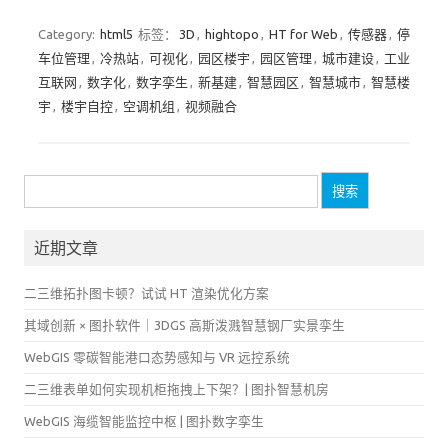
Category:
html5
标签：
3D
,
hightopo
,
HT for Web
,
传感器
,
停
车位管理
,
冷热站
,
可视化
,
园区楼宇
,
园区管理
,
城市建设
,
工业
互联网
,
数字化
,
数字孪生
,
新基建
,
智慧园区
,
智慧城市
,
智慧楼
宇
,
楼宇自控
,
空调机组
,
视频融合
搜
索：
近期文章
二三维拓扑图卡顿？试试 HT 渲染优化方案
其域创新 × 图扑软件｜3DGS 高斯泼溅智慧钢厂实景孪生
WebGIS 零碳智能港口态势感知与 VR 远控系统
二三维表单如何实现机柜拖拽上下架？| 图扑智慧机房
WebGIS 海缆智能监控中枢 | 图扑数字孪生