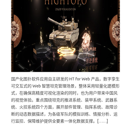
国产化图扑软件应用自主研发的 HT for Web 产品，数字孪生
可交互式的 Web 智慧坦克管理场景，整体采用轻量化建模形
式，在确保高精度可视化渲染的同时，也为用户带来中国风
的视觉体验。重点围绕坦克的推进系统、装甲系统、武器系
统、火控系统四个方面，展开部件管理、指挥系统、故障诊
断的动态数据描述，为各级军队的模拟训练、情报分析、运
行监控、保障维护提供全要素一体化数据支撑。[……]