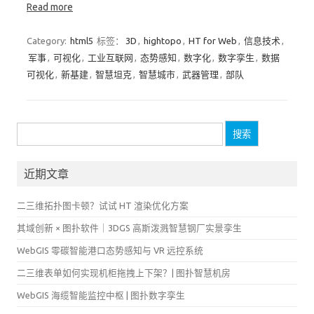
Read more
Category:
html5
标签：
3D
,
hightopo
,
HT for Web
,
信息技术
,
军事
,
可视化
,
工业互联网
,
态势感知
,
数字化
,
数字孪生
,
数据
可视化
,
新基建
,
智慧坦克
,
智慧城市
,
武器管理
,
部队
搜
索：
近期文章
二三维拓扑图卡顿？试试 HT 渲染优化方案
其域创新 × 图扑软件｜3DGS 高斯泼溅智慧钢厂实景孪生
WebGIS 零碳智能港口态势感知与 VR 远控系统
二三维表单如何实现机柜拖拽上下架？| 图扑智慧机房
WebGIS 海缆智能监控中枢 | 图扑数字孪生