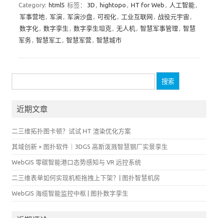
Category:
html5
标签：
3D
,
hightopo
,
HT for Web
,
人工智能
,
军事营地
,
军演
,
军演沙盘
,
可视化
,
工业互联网
,
战役元宇宙
,
数字化
,
数字孪生
,
数字孪生坦克
,
无人机
,
智慧军事管理
,
智慧
军务
,
智慧军工
,
智慧军营
,
智慧城市
搜
索：
近期文章
二三维拓扑图卡顿？试试 HT 渲染优化方案
其域创新 × 图扑软件｜3DGS 高斯泼溅智慧钢厂实景孪生
WebGIS 零碳智能港口态势感知与 VR 远控系统
二三维表单如何实现机柜拖拽上下架？| 图扑智慧机房
WebGIS 海缆智能监控中枢 | 图扑数字孪生