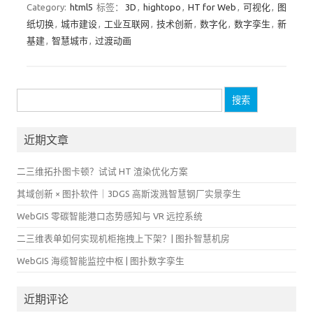
Category:
html5
标签：
3D
,
hightopo
,
HT for Web
,
可视化
,
图
纸切换
,
城市建设
,
工业互联网
,
技术创新
,
数字化
,
数字孪生
,
新
基建
,
智慧城市
,
过渡动画
搜
索：
近期文章
二三维拓扑图卡顿？试试 HT 渲染优化方案
其域创新 × 图扑软件｜3DGS 高斯泼溅智慧钢厂实景孪生
WebGIS 零碳智能港口态势感知与 VR 远控系统
二三维表单如何实现机柜拖拽上下架？| 图扑智慧机房
WebGIS 海缆智能监控中枢 | 图扑数字孪生
近期评论