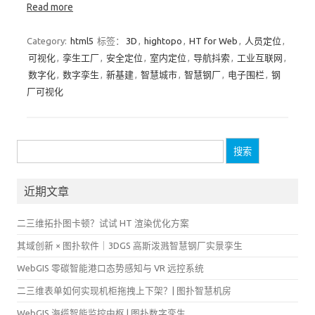
Read more
Category:
html5
标签：
3D
,
hightopo
,
HT for Web
,
人员定位
,
可视化
,
孪生工厂
,
安全定位
,
室内定位
,
导航抖索
,
工业互联网
,
数字化
,
数字孪生
,
新基建
,
智慧城市
,
智慧钢厂
,
电子围栏
,
钢
厂可视化
搜
索：
近期文章
二三维拓扑图卡顿？试试 HT 渲染优化方案
其域创新 × 图扑软件｜3DGS 高斯泼溅智慧钢厂实景孪生
WebGIS 零碳智能港口态势感知与 VR 远控系统
二三维表单如何实现机柜拖拽上下架？| 图扑智慧机房
WebGIS 海缆智能监控中枢 | 图扑数字孪生