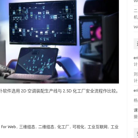
W
二
机
W
er
计
刘
计
er
图扑软件选用 2D 空调装配生产线与 2.5D 化工厂安全流程作比较。
杨
课
摄
 for Web
,
三维组态
,
二维组态
,
化工厂
,
可视化
,
工业互联网
,
工业