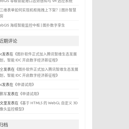
ebGIS 零碳智能港口态势感知与 VR 远控系统
三维表单如何实现机柜拖拽上下架？| 图扑智慧
房
ebGIS 海缆智能监控中枢 | 图扑数字孪生
近期评论
ic
发表在《
图扑软件正式加入腾讯智维生态发展
划，智能 IDC 开启数字经济新征程
》
全
发表在《
图扑软件正式加入腾讯智维生态发展
划，智能 IDC 开启数字经济新征程
》
ic
发表在《
申请试用
》
鹏军
发表在《
申请试用
》
文里
发表在《
基于 HTML5 的 WebGL 自定义 3D
像头监控模型
》
归档