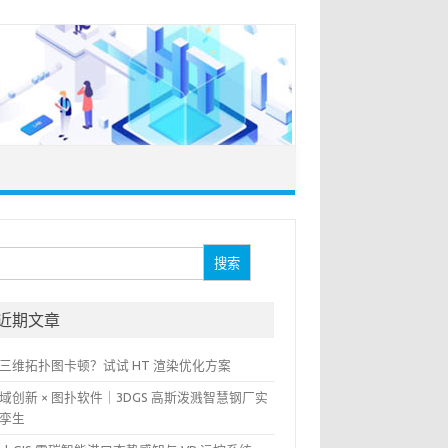
：
近期文章
三维拓扑图卡顿？试试 HT 渲染优化方案
域创新 × 图扑软件｜3DGS 高斯泼溅智慧钢厂实
孪生