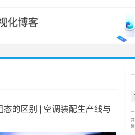
可视化博客
Skip to content
搜
索
D 组态的区别 | 空调装配生产线与
二
其
景