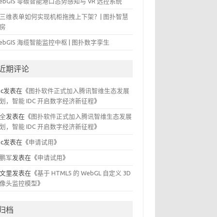
ebGIS 零碳智能港口态势感知与 VR 远控系统
三维表单如何实现机柜拖拽上下架？| 图扑智慧
房
ebGIS 海缆智能监控中枢 | 图扑数字孪生
近期评论
ic
发表在《
图扑软件正式加入腾讯智维生态发展
划，智能 IDC 开启数字经济新征程
》
全
发表在《
图扑软件正式加入腾讯智维生态发展
划，智能 IDC 开启数字经济新征程
》
ic
发表在《
申请试用
》
鹏军
发表在《
申请试用
》
文里
发表在《
基于 HTML5 的 WebGL 自定义 3D
像头监控模型
》
归档