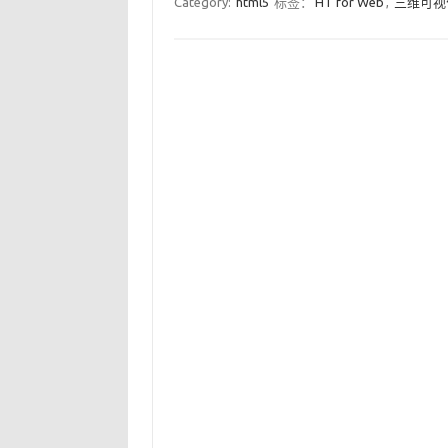
Category:
html5
标签：
HT for Web
,
三维可视