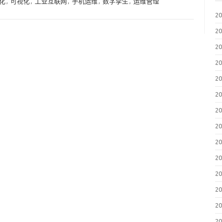
化
,
可视化
,
工业互联网
,
手机运维
,
数字孪生
,
运维管理
2
2
2
2
2
2
2
2
2
2
2
2
2
2