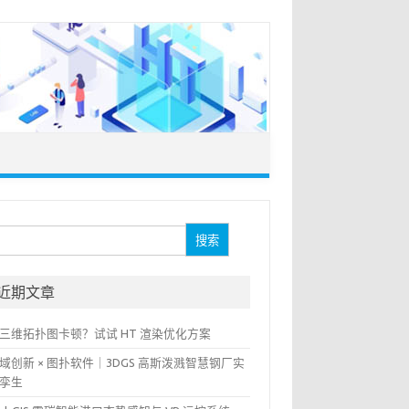
：
近期文章
三维拓扑图卡顿？试试 HT 渲染优化方案
域创新 × 图扑软件｜3DGS 高斯泼溅智慧钢厂实
孪生