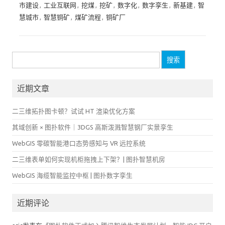
市建设
,
工业互联网
,
挖煤
,
挖矿
,
数字化
,
数字孪生
,
新基建
,
智
慧城市
,
智慧铜矿
,
煤矿流程
,
铜矿厂
搜
索：
近期文章
二三维拓扑图卡顿？试试 HT 渲染优化方案
其域创新 × 图扑软件｜3DGS 高斯泼溅智慧钢厂实景孪生
WebGIS 零碳智能港口态势感知与 VR 远控系统
二三维表单如何实现机柜拖拽上下架？| 图扑智慧机房
WebGIS 海缆智能监控中枢 | 图扑数字孪生
近期评论