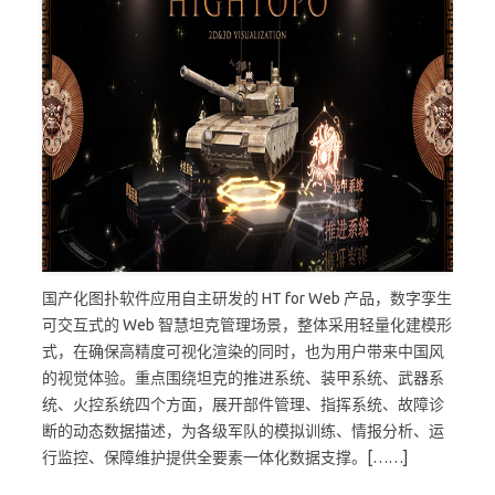
国产化图扑软件应用自主研发的 HT for Web 产品，数字孪生
可交互式的 Web 智慧坦克管理场景，整体采用轻量化建模形
式，在确保高精度可视化渲染的同时，也为用户带来中国风
的视觉体验。重点围绕坦克的推进系统、装甲系统、武器系
统、火控系统四个方面，展开部件管理、指挥系统、故障诊
断的动态数据描述，为各级军队的模拟训练、情报分析、运
行监控、保障维护提供全要素一体化数据支撑。[……]