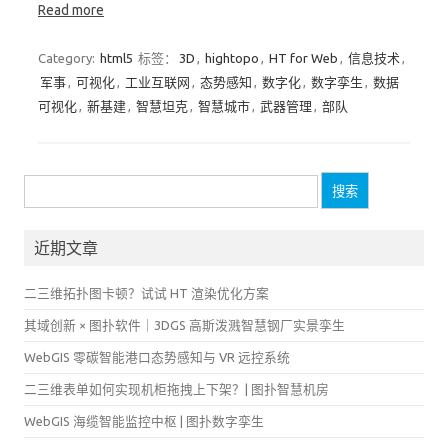
Read more
Category:
html5
标签：
3D
,
hightopo
,
HT for Web
,
信息技术
,
军事
,
可视化
,
工业互联网
,
态势感知
,
数字化
,
数字孪生
,
数据
可视化
,
新基建
,
智慧坦克
,
智慧城市
,
武器管理
,
部队
搜
索：
近期文章
二三维拓扑图卡顿？试试 HT 渲染优化方案
其域创新 × 图扑软件｜3DGS 高斯泼溅智慧钢厂实景孪生
WebGIS 零碳智能港口态势感知与 VR 远控系统
二三维表单如何实现机柜拖拽上下架？| 图扑智慧机房
WebGIS 海缆智能监控中枢 | 图扑数字孪生