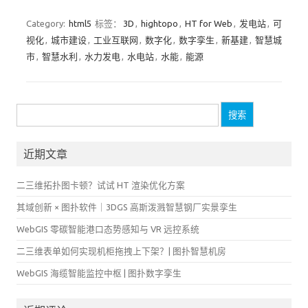
Category:
html5
标签：
3D
,
hightopo
,
HT for Web
,
发电站
,
可
视化
,
城市建设
,
工业互联网
,
数字化
,
数字孪生
,
新基建
,
智慧城
市
,
智慧水利
,
水力发电
,
水电站
,
水能
,
能源
搜
索：
近期文章
二三维拓扑图卡顿？试试 HT 渲染优化方案
其域创新 × 图扑软件｜3DGS 高斯泼溅智慧钢厂实景孪生
WebGIS 零碳智能港口态势感知与 VR 远控系统
二三维表单如何实现机柜拖拽上下架？| 图扑智慧机房
WebGIS 海缆智能监控中枢 | 图扑数字孪生