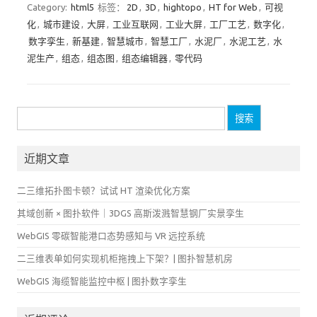
Category:
html5
标签：
2D
,
3D
,
hightopo
,
HT for Web
,
可视
化
,
城市建设
,
大屏
,
工业互联网
,
工业大屏
,
工厂工艺
,
数字化
,
数字孪生
,
新基建
,
智慧城市
,
智慧工厂
,
水泥厂
,
水泥工艺
,
水
泥生产
,
组态
,
组态图
,
组态编辑器
,
零代码
搜
索：
近期文章
二三维拓扑图卡顿？试试 HT 渲染优化方案
其域创新 × 图扑软件｜3DGS 高斯泼溅智慧钢厂实景孪生
WebGIS 零碳智能港口态势感知与 VR 远控系统
二三维表单如何实现机柜拖拽上下架？| 图扑智慧机房
WebGIS 海缆智能监控中枢 | 图扑数字孪生