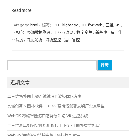
Read more
Category:
html5
标签：
3D
,
hightopo
,
HT for Web
,
三维 GIS
,
可视化
,
多源数据融合
,
工业互联网
,
数字孪生
,
新基建
,
海上作
业调度
,
海底光缆
,
海缆监控
,
运维管控
搜
索：
近期文章
二三维拓扑图卡顿？试试 HT 渲染优化方案
其域创新 × 图扑软件｜3DGS 高斯泼溅智慧钢厂实景孪生
WebGIS 零碳智能港口态势感知与 VR 远控系统
二三维表单如何实现机柜拖拽上下架？| 图扑智慧机房
WebGIS 海缆智能监控中枢 | 图扑数字孪生