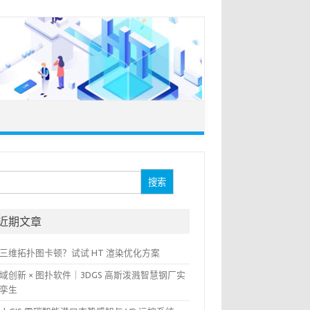
：
近期文章
三维拓扑图卡顿？试试 HT 渲染优化方案
域创新 × 图扑软件｜3DGS 高斯泼溅智慧钢厂实
孪生