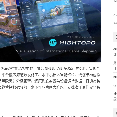
W
二
机
W
er
计
刘
擎打造海缆智能监控中枢，融合 GNSS、AIS 多源定位技术，实现全
计
。平台覆盖海缆敷设施工、水下机器人智能巡检、线缆结构虚拟
er
足等隐患并分级预警，还原海底实景与设备运行数据，打通态势
杨
海缆管控数据分散、水下作业盲区大难题，支撑海洋通信安全智
课
摄