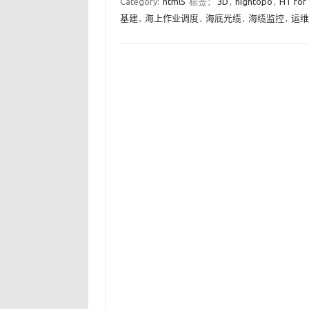
Category:
html5
标签：
3D
,
hightopo
,
HT for
基建
,
海上作业调度
,
海底光缆
,
海缆监控
,
运维