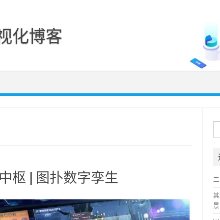
可视化博客
Skip to content
搜
索
控中枢 | 图扑数字孪生
二
其
景