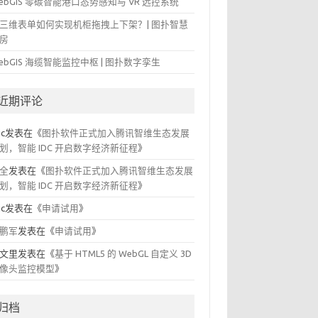
ebGIS 零碳智能港口态势感知与 VR 远控系统
三维表单如何实现机柜拖拽上下架？| 图扑智慧
房
ebGIS 海缆智能监控中枢 | 图扑数字孪生
近期评论
ic
发表在《
图扑软件正式加入腾讯智维生态发展
划，智能 IDC 开启数字经济新征程
》
全
发表在《
图扑软件正式加入腾讯智维生态发展
划，智能 IDC 开启数字经济新征程
》
ic
发表在《
申请试用
》
鹏军
发表在《
申请试用
》
文里
发表在《
基于 HTML5 的 WebGL 自定义 3D
像头监控模型
》
归档