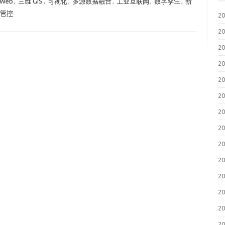
 Web
,
三维 GIS
,
可视化
,
多源数据融合
,
工业互联网
,
数字孪生
,
新
管控
2
2
2
2
2
2
2
2
2
2
2
2
2
2