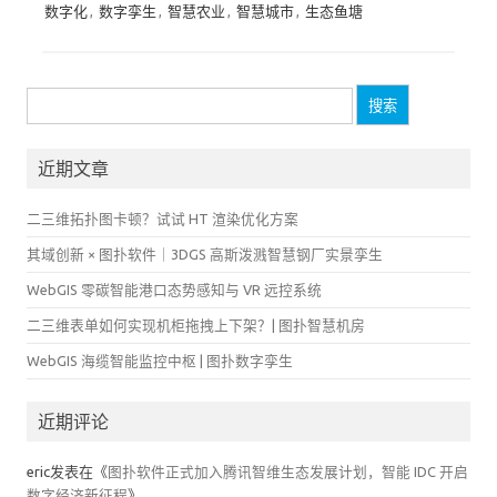
数字化
,
数字孪生
,
智慧农业
,
智慧城市
,
生态鱼塘
搜
索：
近期文章
二三维拓扑图卡顿？试试 HT 渲染优化方案
其域创新 × 图扑软件｜3DGS 高斯泼溅智慧钢厂实景孪生
WebGIS 零碳智能港口态势感知与 VR 远控系统
二三维表单如何实现机柜拖拽上下架？| 图扑智慧机房
WebGIS 海缆智能监控中枢 | 图扑数字孪生
近期评论
eric
发表在《
图扑软件正式加入腾讯智维生态发展计划，智能 IDC 开启
数字经济新征程
》