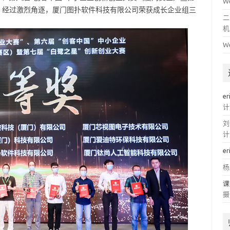
W
。经过激烈角逐，厦门图扑软件科技有限公司荣获成长企业组三
二
机
W
er
计
刘
计
er
杨
课
摄