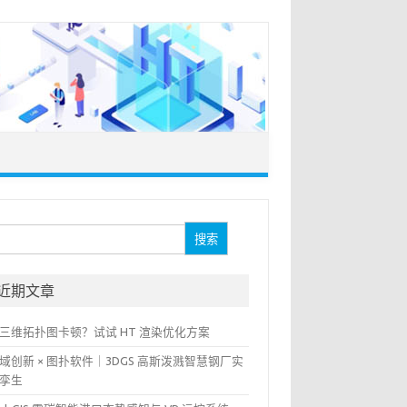
：
近期文章
三维拓扑图卡顿？试试 HT 渲染优化方案
域创新 × 图扑软件｜3DGS 高斯泼溅智慧钢厂实
孪生