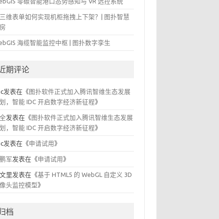
ebGIS 零碳智能港口态势感知与 VR 远控系统
三维表单如何实现机柜拖拽上下架？| 图扑智慧
房
ebGIS 海缆智能监控中枢 | 图扑数字孪生
近期评论
ic
发表在《
图扑软件正式加入腾讯智维生态发展
划，智能 IDC 开启数字经济新征程
》
全
发表在《
图扑软件正式加入腾讯智维生态发展
划，智能 IDC 开启数字经济新征程
》
ic
发表在《
申请试用
》
鹏军
发表在《
申请试用
》
文里
发表在《
基于 HTML5 的 WebGL 自定义 3D
像头监控模型
》
归档