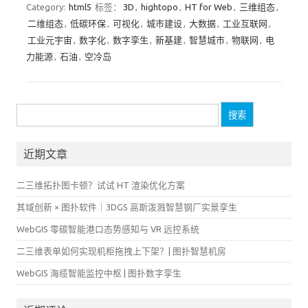
Category:
html5
标签：
3D
,
hightopo
,
HT for Web
,
三维组态
,
二维组态
,
低碳环保
,
可视化
,
城市建设
,
大数据
,
工业互联网
,
工业元宇宙
,
数字化
,
数字孪生
,
新基建
,
智慧城市
,
物联网
,
电
力能源
,
石油
,
空冷岛
搜
索：
近期文章
二三维拓扑图卡顿？试试 HT 渲染优化方案
其域创新 × 图扑软件｜3DGS 高斯泼溅智慧钢厂实景孪生
WebGIS 零碳智能港口态势感知与 VR 远控系统
二三维表单如何实现机柜拖拽上下架？| 图扑智慧机房
WebGIS 海缆智能监控中枢 | 图扑数字孪生