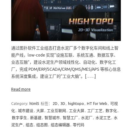
通过图扑软件工业组态打造水泥厂多个数字化车间和线上智
能产线，low-code 实现“设施互联、系统互通、数据互享、
业态互融”，建设水泥生产领域线性化、自动化、数字化工
厂，完成 PDM/ERP/SCADA/CRM/QMS/MES/APS 等核心信息
系统深度集成，建设工厂的“工业大脑”。[……]
Read more
Category:
html5
标签：
2D
,
3D
,
hightopo
,
HT for Web
,
可视
化
,
城市建设
,
大屏
,
工业互联网
,
工业大屏
,
工厂工艺
,
数字化
,
数字孪生
,
新基建
,
智慧城市
,
智慧工厂
,
水泥厂
,
水泥工艺
,
水
泥生产
,
组态
,
组态图
,
组态编辑器
,
零代码