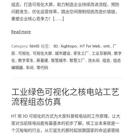
组态，打造可视化大屏，助力制造企业持续改进流程、预防
问题发生、优化运营效率，跳出空间限制彻底改造价值链，
重塑企业核心竞争力！[……]
Read more
Category:
html5
标签：
3D
,
hightopo
,
HT for Web
,
smt
,
厂
房
,
可视化
,
可视化大屏
,
城市建设
,
孪生工厂
,
工业互联网
,
数字
化
,
数字孪生
,
新基建
,
智慧城市
,
智慧工厂
,
流水间
,
组态
,
组态
编辑器
,
车间
,
零代码
工业绿色可视化之核电站工艺
流程组态仿真
HT 用 3D 可视化的方式为大家科普核电站的工作原理，让大
家对当前核电站能有最基本的初步了解，核工业本来就是一
个沉甸甸的行业，从它诞生的那时起就跟国家的命运紧密结