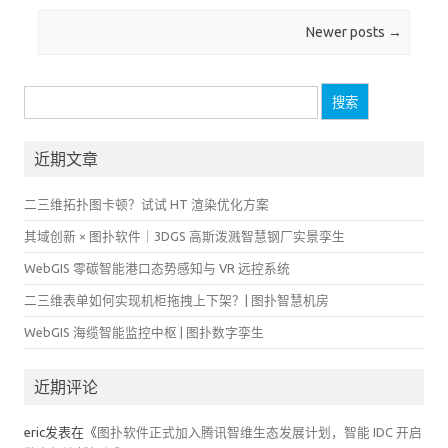
搜
索：
近期文章
二三维拓扑图卡顿？试试 HT 渲染优化方案
其域创新 × 图扑软件｜3DGS 高斯泼溅智慧钢厂实景孪生
WebGIS 零碳智能港口态势感知与 VR 远控系统
二三维表单如何实现机柜拖拽上下架？| 图扑智慧机房
WebGIS 海缆智能监控中枢 | 图扑数字孪生
近期评论
eric
发表在《
图扑软件正式加入腾讯智维生态发展计划，智能 IDC 开启
数字经济新征程
》
刘全
发表在《
图扑软件正式加入腾讯智维生态发展计划，智能 IDC 开