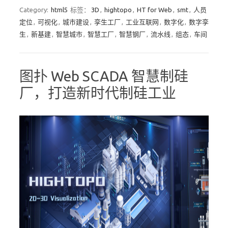
Category:
html5
标签：
3D
,
hightopo
,
HT for Web
,
smt
,
人员
定位
,
可视化
,
城市建设
,
孪生工厂
,
工业互联网
,
数字化
,
数字孪
生
,
新基建
,
智慧城市
,
智慧工厂
,
智慧钢厂
,
流水线
,
组态
,
车间
图扑 Web SCADA 智慧制硅
厂，打造新时代制硅工业