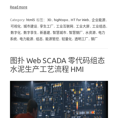
Read more
Category:
html5
标签：
3D
,
hightopo
,
HT for Web
,
企业能源
,
可视化
,
城市建设
,
孪生工厂
,
工业互联网
,
工业大屏
,
工业组态
,
数字化
,
数字孪生
,
新基建
,
智慧城市
,
智慧钢厂
,
水资源
,
电力
系统
,
电力能源
,
组态
,
能源管控
,
轻量化
,
透明工厂
,
钢厂
图扑 Web SCADA 零代码组态
水泥生产工艺流程 HMI